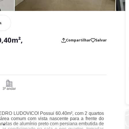
a
,40m²,
Compartilhar
Salvar
3º andar
PEDRO LUDOVICO! Possui 60.40m², com 2 quartos
 área comum com vista nascente para a frente do
 janelas de alumínio preto com persiana embutida de
ra ar condicionado na sala e nos quartos, tomadas