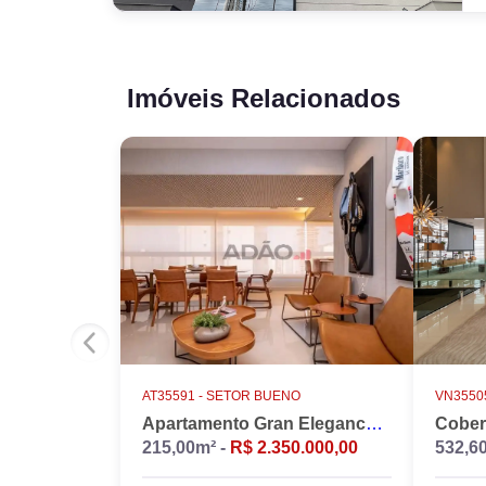
Imóveis Relacionados
AT35591 -
SETOR BUENO
VN35505
Apartamento Gran Elegance - 4 suites + Home Office
215,00m² -
R$ 2.350.000,00
532,6