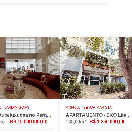
 -
JARDIM GOIÁS
VT34016 -
SETOR MARISTA
Cobertura luxuosa no Parque Flamboyant, Jardim Goiás. Duplex, 533m2, 4 suítes, Piscina, 7 vagas, nascente.
APARTAMENTO - EKO LifeStyle
0m² -
R$ 15.000.000,00
135,00m² -
R$ 1.250.000,00