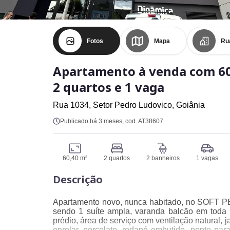
Fotos
Mapa
Ru
Apartamento à venda com 60
2 quartos e 1 vaga
Rua 1034,
Setor Pedro Ludovico,
Goiânia
Publicado há 3 meses
, cod. AT38607
60,40 m²
2 quartos
2 banheiros
1 vagas
Descrição
Apartamento novo, nunca habitado, no SOFT 
sendo 1 suíte ampla, varanda balcão em toda
prédio, área de serviço com ventilação natural,
enrolar, porcelato, rodapé embutido, ponto pa