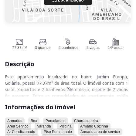
77,37 m²
3 quartos
2 banheiros
2 vagas
14º andar
Descrição
Este apartamento localizado no bairro Jardim Europa,
Goiânia, possui 77.37m² de área total. O imóvel conta com 1
suíte, 3 quartos e 2 banheiros. Além disso, dispõe de 2 vagas
de garagem. Entre as comodidades do apartamento estão
armários, box, porcelanato, churrasqueira, área de serviço,
Informações do imóvel
varanda, piscina, armário na cozinha, ar condicionado, piso de
porcelanato, armário na área de serviço, armário no banheiro,
armário no quarto, sacada, portão eletrônico, vista
Armarios
Box
Porcelanato
Churrasqueira
Area Servico
Varanda
Piscina
Armario Cozinha
privilegiada, bancada em ilha, projeto luminotécnico, cozinha
Ar Condicionado
Piso Porcelanato
Armario area de servico
americana, permissão para animais, suíte, garagem, gás