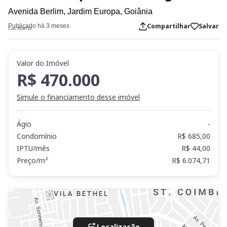
Avenida Berlim,
Jardim Europa,
Goiânia
Compartilhar
Salvar
Publicado há 3 meses
Cod. IN38718
Valor do Imóvel
R$ 470.000
Simule o financiamento desse imóvel
Ágio
-
Condomínio
R$ 685,00
IPTU/mês
R$ 44,00
Preço/m²
R$ 6.074,71
Localização