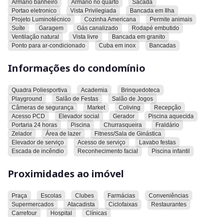
Armario banheiro
Armario no quarto
Sacada
canalizado, rodapé embutido, ventilação natural, vista livre,
Portao eletronico
Vista Privilegiada
Bancada em Ilha
bancada em granito, ponto para ar-condicionado, cuba em
Projeto Luminotécnico
Cozinha Americana
Permite animais
inox e bancadas.
Suíte
Garagem
Gás canalizado
Rodapé embutido
Ventilação natural
Vista livre
Bancada em granito
Ponto para ar-condicionado
Cuba em inox
Bancadas
O condomínio oferece quadra poliesportiva, academia,
brinquedoteca, playground, salão de festas, salão de jogos,
Informações do condomínio
câmeras de segurança, market, coliving, recepção, acesso
para pessoas com deficiência, elevador social, gerador, piscina
aquecida, portaria 24 horas, piscina, churrasqueira, fraldário,
Quadra Poliesportiva
Academia
Brinquedoteca
zelador, área de lazer, fitness/sala de ginástica, elevador de
Playground
Salão de Festas
Salão de Jogos
serviço, acesso de serviço, lavabo para festas, escada de
Câmeras de segurança
Market
Coliving
Recepção
Acesso PCD
Elevador social
Gerador
Piscina aquecida
incêndio, reconhecimento facial e piscina infantil.
Portaria 24 horas
Piscina
Churrasqueira
Fraldário
Zelador
Área de lazer
Fitness/Sala de Ginástica
Em termos de localização, o imóvel está próximo a uma
Elevador de serviço
Acesso de serviço
Lavabo festas
praça, escolas, clubes, farmácias, conveniências,
Escada de incêndio
Reconhecimento facial
Piscina infantil
supermercados, atacadista, ciclofaixas, restaurantes,
Carrefour, hospital e clínicas.
Proximidades ao imóvel
Convidamos você a conhecer este imóvel e explorar todas as
Praça
Escolas
Clubes
Farmácias
Conveniências
suas características e comodidades.
Supermercados
Atacadista
Ciclofaixas
Restaurantes
Carrefour
Hospital
Clínicas