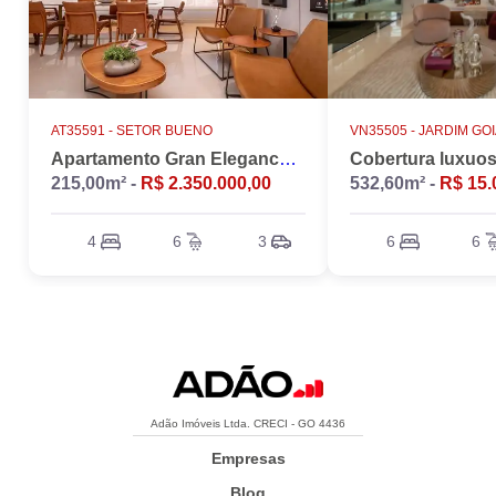
AT35591 -
SETOR BUENO
VN35505 -
JARDIM GO
Apartamento Gran Elegance - 4 suites + Home Office
215,00m² -
R$ 2.350.000,00
532,60m² -
R$ 15.
4
6
3
6
6
Adão Imóveis Ltda. CRECI - GO 4436
Empresas
Blog