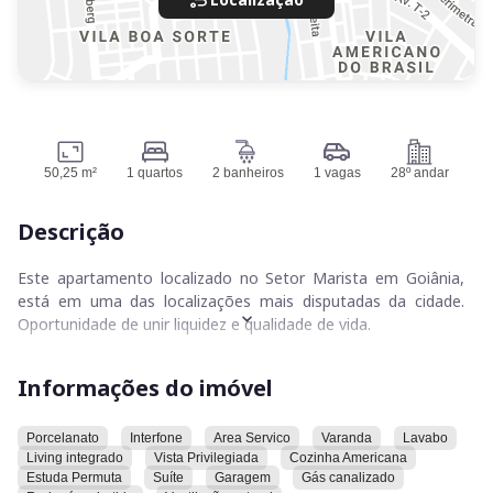
50,25 m²
1 quartos
2 banheiros
1 vagas
28º andar
Descrição
Este apartamento localizado no Setor Marista em Goiânia,
está em uma das localizações mais disputadas da cidade.
Oportunidade de unir liquidez e qualidade de vida.
Imóveis em setores nobres preservam valor em qualquer
Informações do imóvel
cenário de mercado.
É um imóvel novo, nunca habitado.
Porcelanato
Interfone
Area Servico
Varanda
Lavabo
Living integrado
Vista Privilegiada
Cozinha Americana
Proprietário aceita parte em permuta de apenas veículos
Estuda Permuta
Suíte
Garagem
Gás canalizado
nacionais de fácil comércio e dentro do valor de comércio.