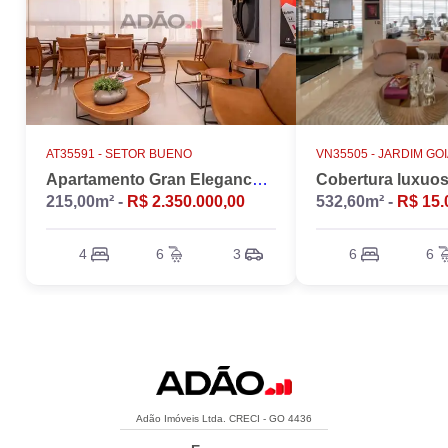
AT35591 -
SETOR BUENO
VN35505 -
JARDIM GO
Apartamento Gran Elegance - 4 suites + Home Office
215,00m² -
R$ 2.350.000,00
532,60m² -
R$ 15.
4
6
3
6
6
Adão Imóveis Ltda. CRECI - GO 4436