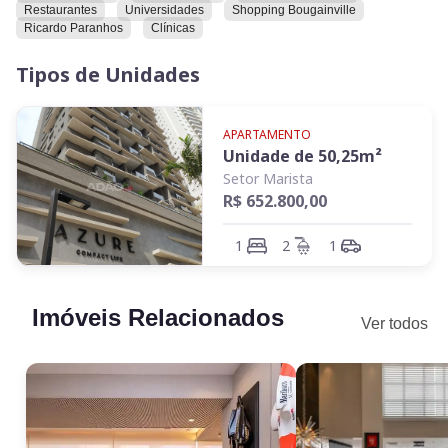
Shopping, farmácias, conveniências, supermercados, Parque
Restaurantes
Universidades
Shopping Bougainville
Areião, Parque Vaca Brava, restaurantes, universidades,
Ricardo Paranhos
Clínicas
Ricardo Paranhos, clínicas e muito mais comodidades.
Tipos de Unidades
Convidamos você a conhecer este imóvel e explorar todas as
possibilidades que ele oferece.
APARTAMENTO
Unidade de
50,25
m²
Setor Marista
R$ 652.800,00
1
2
1
Imóveis Relacionados
Ver todos