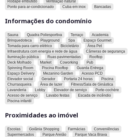
Rodapé embutido
Ventilação natural
Esse apartamento possui 50.25 m² de área privativa,
Ponto para ar-condicionado
Cuba em inox
Bancadas
contendo 1 suíte, 1 lavabo, e integração living, jantar e suíte
e uma varanda balcão.
Informações do condomínio
Há também 1 vaga de garagem disponível.
O empreendimento conta com gás canalizado, piso no
Sauna
Quadra Poliesportiva
Terraço
Academia
porcelanato 90x90 acetinado no living / quarto e 60x60 nos
Brinquedoteca
Playground
Spa
Espaço Gourmet
banhos, na varanda e laje técnica, rodapé embutido,
Tomada para carro elétrico
Bicicletário
Área Pet
ventilação natural, cuba em inox e bancadas no granito
Infraestrutura com energia e rede de água
Câmeras de segurança
branco siena.
Iluminação pública
Ruas pavimentadas
Rooftop
Deck Molhado
Market
Coworking
Pub
O condomínio oferece sauna, quadra esportiva, academia,
Spinning Room
Piscina Rooftop
Guarda Entrega
Espaço Delivery
Mezanino Garden
Acesso PCD
brinquedoteca, playground, spa, espaço gourmet, tomada
Elevador social
Gerador
Portaria 24 horas
Piscina
para carro elétrico, bicicletário, área pet, câmeras de
Churrasqueira
Área de lazer
Fitness/Sala de Ginástica
segurança, rooftop com uma vista magnifica, com piscina,
Lavanderia
Lobby
Elevador de serviço
Porte-cochère
deck molhado, market, coworking, pub, spinning room,
Acesso de serviço
Lavabo festas
Escada de incêndio
guarda entrega, espaço delivery, gerador, portaria 24 horas,
Piscina infantil
piscina adulto e infantil no 3° pavimento, churrasqueira,
lavanderia compartilhada, lobby, 5 elevadores para melhor
Proximidades ao imóvel
atender os condôminos, porte-cochère e muito mais...
Escolas
Goiânia Shopping
Farmácias
Conveniências
O imóvel está localizado próximo a escolas, Goiânia
Supermercados
Parque Areião
Parque Vaca Brava