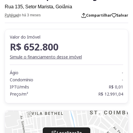
Rua 135,
Setor Marista,
Goiânia
Compartilhar
Salvar
Publicado há 3 meses
Cod. SL38770
Valor do Imóvel
R$ 652.800
Simule o financiamento desse imóvel
Ágio
-
Condomínio
-
IPTU/mês
R$ 0,01
Preço/m²
R$ 12.991,04
Localização