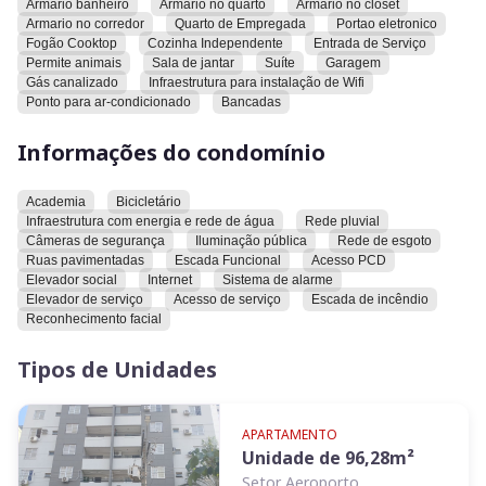
Armario banheiro
Armario no quarto
Armario no closet
Armario no corredor
Quarto de Empregada
Portao eletronico
Fogão Cooktop
Cozinha Independente
Entrada de Serviço
Permite animais
Sala de jantar
Suíte
Garagem
Gás canalizado
Infraestrutura para instalação de Wifi
Ponto para ar-condicionado
Bancadas
Informações do condomínio
Academia
Bicicletário
Infraestrutura com energia e rede de água
Rede pluvial
Câmeras de segurança
Iluminação pública
Rede de esgoto
Ruas pavimentadas
Escada Funcional
Acesso PCD
Elevador social
Internet
Sistema de alarme
Elevador de serviço
Acesso de serviço
Escada de incêndio
Reconhecimento facial
Tipos de Unidades
APARTAMENTO
Unidade de
96,28
m²
Setor Aeroporto