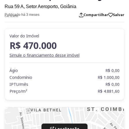
Rua 59 A,
Setor Aeroporto,
Goiânia
Compartilhar
Salvar
Publicado há 3 meses
Cod. SL38781
Valor do Imóvel
R$ 470.000
Simule o financiamento desse imóvel
Ágio
R$ 0,00
Condomínio
R$ 1.000,00
IPTU/mês
R$ 0,00
Preço/m²
R$ 4.881,60
Localização