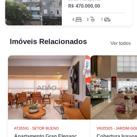
R$ 470.000,00
4
3
1
Imóveis Relacionados
Ver todos
AT35591 -
SETOR BUENO
VN35505 -
JARDIM GO
Apartamento Gran Elegance - 4 suites + Home Office