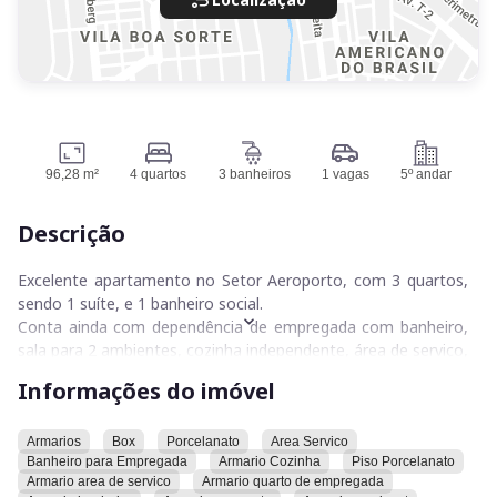
96,28 m²
4 quartos
3 banheiros
1 vagas
5º andar
Descrição
Excelente apartamento no Setor Aeroporto, com 3 quartos,
sendo 1 suíte, e 1 banheiro social.
Conta ainda com dependência de empregada com banheiro,
sala para 2 ambientes, cozinha independente, área de serviço,
armários planejados, box nos banheiros e piso em
Informações do imóvel
porcelanato.
O imóvel está localizado no 5º andar e possui 1 vaga de
garagem nº 24.
Armarios
Box
Porcelanato
Area Servico
Banheiro para Empregada
Armario Cozinha
Piso Porcelanato
Armario area de servico
Armario quarto de empregada