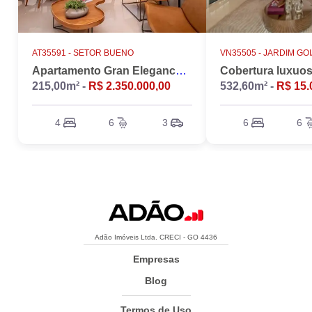
AT35591 -
SETOR BUENO
VN35505 -
JARDIM GO
Apartamento Gran Elegance - 4 suites + Home Office
215,00m² -
R$ 2.350.000,00
532,60m² -
R$ 15.
4
6
3
6
6
Adão Imóveis Ltda. CRECI - GO 4436
Empresas
Blog
Termos de Uso