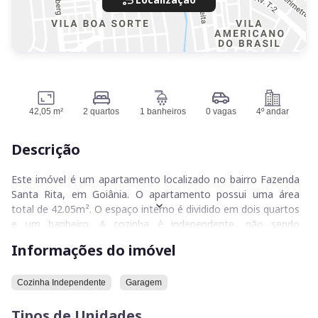
42,05 m²
2 quartos
1 banheiros
0 vagas
4º andar
Descrição
Este imóvel é um apartamento localizado no bairro Fazenda
Santa Rita, em Goiânia. O apartamento possui uma área
total de 42.05m². O espaço interno é dividido em dois quartos
e um banheiro. A cozinha é independente, não sendo
integrada a outros ambientes do apartamento. O imóvel
Informações do imóvel
também conta com uma garagem.
Convidamos você a visitar este apartamento para conhecer
Cozinha Independente
Garagem
pessoalmente suas características e detalhes.
Tipos de Unidades
2 quartos