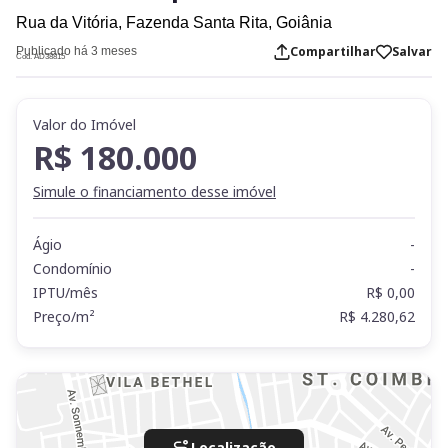
Rua da Vitória,
Fazenda Santa Rita,
Goiânia
Compartilhar
Salvar
Publicado há 3 meses
Cod. AD38815
Valor do Imóvel
R$ 180.000
Simule o financiamento desse imóvel
Ágio
-
Condomínio
-
IPTU/mês
R$ 0,00
Preço/m²
R$ 4.280,62
Localização