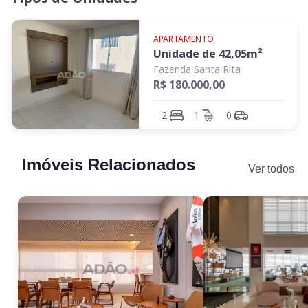
cozinha
sala
1 garagem
APARTAMENTO
Unidade de
42,05
m²
Fazenda Santa Rita
R$ 180.000,00
2
1
0
Imóveis Relacionados
Ver todos