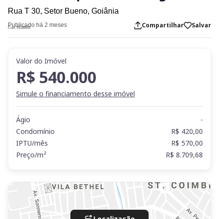
Rua T 30,
Setor Bueno,
Goiânia
Compartilhar
Salvar
Publicado há 2 meses
Cod. IN38844
Valor do Imóvel
R$ 540.000
Simule o financiamento desse imóvel
Ágio
-
Condomínio
R$ 420,00
IPTU/mês
R$ 570,00
Preço/m²
R$ 8.709,68
Localização