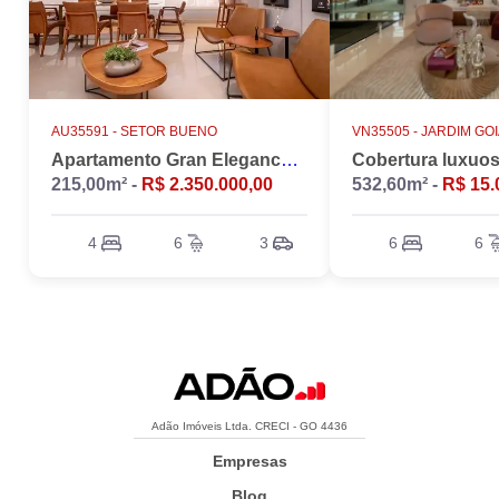
AU35591 -
SETOR BUENO
VN35505 -
JARDIM GO
Apartamento Gran Elegance - 4 suites + Home Office
215,00m² -
R$ 2.350.000,00
532,60m² -
R$ 15.
4
6
3
6
6
Adão Imóveis Ltda. CRECI - GO 4436
Empresas
Blog