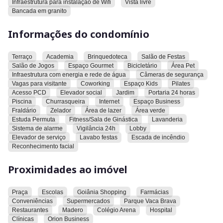
Infraestrutura para instalação de Wifi
Vista livre
com deficiência, elevador social, jardim e portaria 24 horas. A
Bancada em granito
área de lazer inclui piscina, churrasqueira, internet, espaço
business, fraldário, zelador, área verde, lavanderia, sistema de
Informações do condomínio
alarme, vigilância 24h, lobby, elevador de serviço, lavabo
festas e escada de incêndio. O condomínio possui sistema de
Terraço
Academia
Brinquedoteca
Salão de Festas
reconhecimento facial e estuda permuta.
Salão de Jogos
Espaço Gourmet
Bicicletário
Área Pet
Infraestrutura com energia e rede de água
Câmeras de segurança
O imóvel está localizado próximo a uma praça, escolas,
Vagas para visitante
Coworking
Espaço Kids
Pilates
Goiânia Shopping, farmácias, lojas de conveniência,
Acesso PCD
Elevador social
Jardim
Portaria 24 horas
supermercados, Parque Vaca Brava, restaurantes, Madero,
Piscina
Churrasqueira
Internet
Espaço Business
Colégio Arena, hospital e clínicas. O Orion Business também
Fraldário
Zelador
Área de lazer
Área verde
Estuda Permuta
Fitness/Sala de Ginástica
Lavanderia
está nas proximidades.
Sistema de alarme
Vigilância 24h
Lobby
Elevador de serviço
Lavabo festas
Escada de incêndio
Convidamos você a conhecer este imóvel e explorar todas as
Reconhecimento facial
suas características e comodidades.
Proximidades ao imóvel
Praça
Escolas
Goiânia Shopping
Farmácias
Conveniências
Supermercados
Parque Vaca Brava
Restaurantes
Madero
Colégio Arena
Hospital
Clínicas
Orion Business