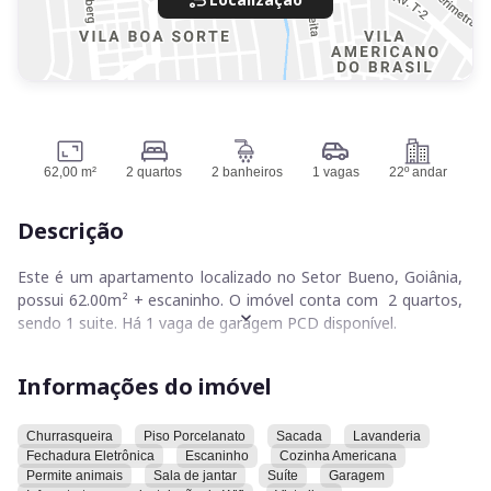
62,00 m²
2 quartos
2 banheiros
1 vagas
22º andar
Descrição
Este é um apartamento localizado no Setor Bueno, Goiânia,
possui 62.00m² + escaninho. O imóvel conta com 2 quartos,
sendo 1 suite. Há 1 vaga de garagem PCD disponível.
O condomínio oferece terraço, academia, brinquedoteca,
Informações do imóvel
salão de festas, salão de jogos, espaço gourmet e
bicicletário. Há uma área pet e a infraestrutura inclui energia e
rede de água. O condomínio é equipado com câmeras de
Churrasqueira
Piso Porcelanato
Sacada
Lavanderia
Fechadura Eletrônica
Escaninho
Cozinha Americana
segurança e oferece vagas para visitantes. Há um espaço de
Permite animais
Sala de jantar
Suíte
Garagem
coworking, espaço kids, sala de pilates, acesso para pessoas