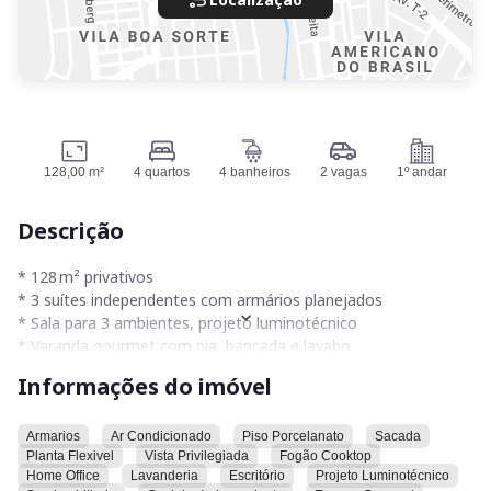
128,00 m²
4 quartos
4 banheiros
2 vagas
1º andar
Descrição
* 128 m² privativos
* 3 suítes independentes com armários planejados
* Sala para 3 ambientes, projeto luminotécnico
* Varanda gourmet com pia, bancada e lavabo
* Cozinha completa com cooktop, forno, micro-ondas e lava-
Informações do imóvel
louças
* Lavanderia funcional + escritório/home-office (com duas
baias de trabalho e independentes do apartamento)
Armarios
Ar Condicionado
Piso Porcelanato
Sacada
Planta Flexivel
Vista Privilegiada
Fogão Cooktop
* Ar-condicionado em duas suítes e na sala
Home Office
Lavanderia
Escritório
Projeto Luminotécnico
* 2 vagas de garagem paralelas + escaninho