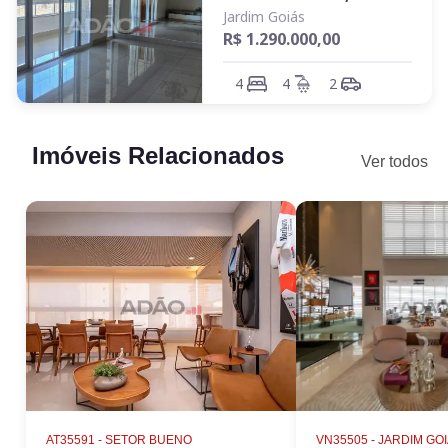
Jardim Goiás
R$ 1.290.000,00
4
4
2
Imóveis Relacionados
Ver todos
AT35591 -
SETOR BUENO
VN35505 -
JARDIM GO