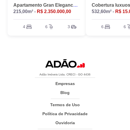
Apartamento Gran Elegance - 4 suites + Home Office
215,00m² -
R$ 2.350.000,00
532,60m² -
R$ 15.
4
6
3
6
6
Adão Imóveis Ltda. CRECI - GO 4436
Empresas
Blog
Termos de Uso
Política de Privacidade
Ouvidoria