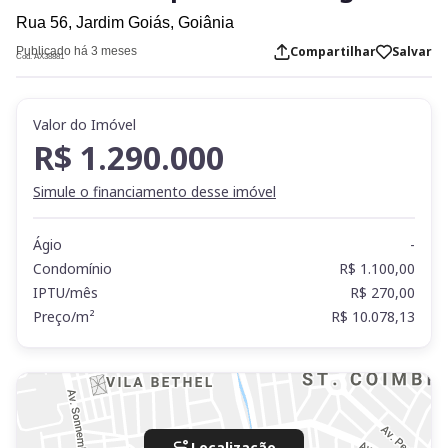
Rua 56,
Jardim Goiás,
Goiânia
Compartilhar
Salvar
Publicado há 3 meses
Cod. AX38881
Valor do Imóvel
R$ 1.290.000
Simule o financiamento desse imóvel
Ágio
-
Condomínio
R$ 1.100,00
IPTU/mês
R$ 270,00
Preço/m²
R$ 10.078,13
Localização