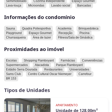
Semimobiliado
Cozinha Independente
Espaço Gourmet
Lava-louça
Microondas
Lavabo social
Bancadas
Condomínio clube completo:
* Piscina adulto aquecida
Informações do condomínio
* Academia equipada
* Sauna, spa e espaço gourmet
Sauna
Quadra Poliesportiva
Academia
Brinquedoteca
* Salão de festas, brinquedoteca e playground
Playground
Espaço Gourmet
Recepção
Piscina
* Quadra esportiva e salão de jogos
Churrasqueira
Área de lazer
Fitness/Sala de Ginástica
* Portaria 24h e sistema de segurança
Proximidades ao imóvel
Localização estratégica:
* 1 minuto do Parque Flamboyant
Escolas
Shopping Flamboyant
Farmácias
Conveniências
* Próximo ao Shopping Flamboyant, Carrefour, Oba Hortifruti,
Supermercados
Atacadista
Parque Flamboyant
escolas e academias
Estádio Serra Dourada
Restaurantes
Universidades
* Acesso fácil à BR-153, Avenida E, e setor Marista
Sams Club
Centro Cultural Oscar Niemeyer
Carrefour
BR 153
Tipos de Unidades
APARTAMENTO
Unidade de
128,00
m²