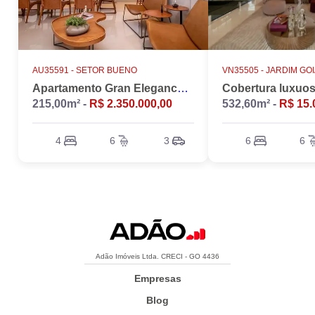
AU35591 -
SETOR BUENO
VN35505 -
JARDIM GO
Apartamento Gran Elegance - 4 suites + Home Office
215,00m² -
R$ 2.350.000,00
532,60m² -
R$ 15.
4
6
3
6
6
Adão Imóveis Ltda. CRECI - GO 4436
Empresas
Blog