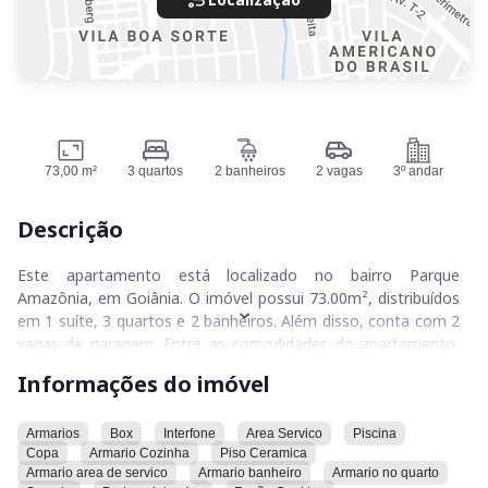
73,00 m²
3 quartos
2 banheiros
2 vagas
3º andar
Descrição
Este apartamento está localizado no bairro Parque
Amazônia, em Goiânia. O imóvel possui 73.00m², distribuídos
em 1 suíte, 3 quartos e 2 banheiros. Além disso, conta com 2
vagas de garagem. Entre as comodidades do apartamento,
estão armários, box, interfone, área de serviço, piscina, copa,
Informações do imóvel
armário na cozinha, piso de cerâmica, armário na área de
serviço, armário no banheiro, armário no quarto, sacada,
portão eletrônico, fogão cooktop, bancada em ilha,
Armarios
Box
Interfone
Area Servico
Piscina
Copa
Armario Cozinha
Piso Ceramica
escaninho, cozinha americana, permissão para animais, suíte,
Armario area de servico
Armario banheiro
Armario no quarto
garagem, gás canalizado, rodapé embutido, persianas,