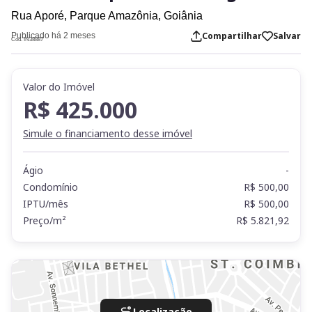
Rua Aporé,
Parque Amazônia,
Goiânia
Compartilhar
Salvar
Publicado há 2 meses
Cod. IN38887
Valor do Imóvel
R$ 425.000
Simule o financiamento desse imóvel
Ágio
-
Condomínio
R$ 500,00
IPTU/mês
R$ 500,00
Preço/m²
R$ 5.821,92
Localização