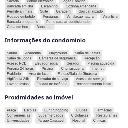
Sacada
Portao eletronico
Fogão Cooktop
ventilação natural, vista livre, bancada em granito, ponto para
Bancada em Ilha
Escaninho
Cozinha Americana
ar-condicionado, cuba em inox e bancadas.
Permite animais
Suíte
Garagem
Gás canalizado
Rodapé embutido
Persianas
Ventilação natural
Vista livre
O condomínio oferece sauna, academia, playground, salão de
Bancada em granito
Ponto para ar-condicionado
Cuba em inox
Bancadas
festas, salão de jogos, câmeras de segurança, recepção,
acesso para pessoas com deficiência, elevador social,
Informações do condomínio
gerador, piscina aquecida, portaria 24 horas, piscina,
churrasqueira, internet, fraldário, área de lazer, fitness/sala de
ginástica, vigilância 24h, elevador de serviço, acesso de
Sauna
Academia
Playground
Salão de Festas
serviço, lavabo para festas e escada de incêndio. Além disso,
Salão de Jogos
Câmeras de segurança
Recepção
o condomínio possui sistema de reconhecimento facial.
Acesso PCD
Elevador social
Gerador
Piscina aquecida
Portaria 24 horas
Piscina
Churrasqueira
Internet
Fraldário
Área de lazer
Fitness/Sala de Ginástica
O apartamento está próximo a uma praça, escolas, Buriti
Vigilância 24h
Elevador de serviço
Acesso de serviço
Shopping, clubes, farmácias, conveniências, supermercados,
Lavabo festas
Escada de incêndio
Reconhecimento facial
ciclofaixas, restaurantes, universidades, Parque Cascavel,
hospital e clínicas.
Proximidades ao imóvel
Convidamos você a conhecer este imóvel e verificar
Praça
Escolas
Buriti Shopping
Clubes
Farmácias
pessoalmente todas as suas características e comodidades.
Conveniências
Supermercados
Ciclofaixas
Restaurantes
Universidades
Parque Cascavel
Hospital
Clínicas