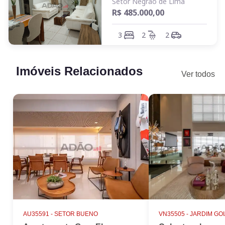
Setor Negrão de Lima
R$ 485.000,00
3
2
2
Imóveis Relacionados
Ver todos
AU35591 -
SETOR BUENO
VN35505 -
JARDIM GO