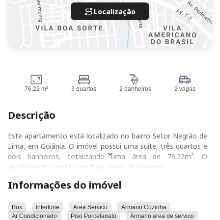
Localização
76,22 m²
3 quartos
2 banheiros
2 vagas
Descrição
Este apartamento está localizado no bairro Setor Negrão de
Lima, em Goiânia. O imóvel possui uma suíte, três quartos e
dois banheiros, totalizando uma área de 76.22m². O
apartamento conta com duas vagas de garagem.
Informações do imóvel
O imóvel dispõe de box, interfone, área de serviço, armário
na cozinha, ar condicionado e piso de porcelanato. Há
armários na área de serviço, escritório, banheiro, quartos e
Box
Interfone
Area Servico
Armario Cozinha
Ar Condicionado
Piso Porcelanato
Armario area de servico
closet. O apartamento possui uma sacada, uma planta