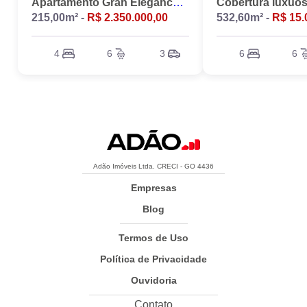
Apartamento Gran Elegance - 4 suites + Home Office
215,00m² -
R$ 2.350.000,00
532,60m² -
R$ 15.
4
6
3
6
6
Adão Imóveis Ltda. CRECI - GO 4436
Empresas
Blog
Termos de Uso
Política de Privacidade
Ouvidoria
Contato