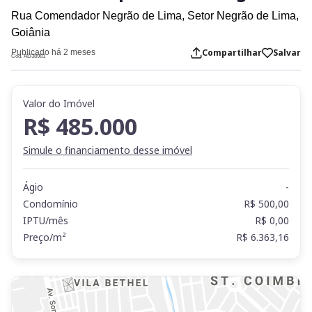
Rua Comendador Negrão de Lima,
Setor Negrão de Lima,
Goiânia
Compartilhar
Salvar
Publicado há 2 meses
Cod. AD38981
Valor do Imóvel
R$ 485.000
Simule o financiamento desse imóvel
Ágio
-
Condomínio
R$ 500,00
IPTU/mês
R$ 0,00
Preço/m²
R$ 6.363,16