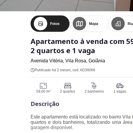
Fotos
Mapa
Ru
Apartamento à venda com 59
2 quartos e 1 vaga
Avenida Vitória,
Vila Rosa,
Goiânia
Publicado há 2 meses
, cod. AD39066
59,00 m²
2 quartos
2 banheiros
1 vagas
Descrição
Este apartamento está localizado no bairro Vila
quartos e dois banheiros, totalizando uma ár
garagem disponível.