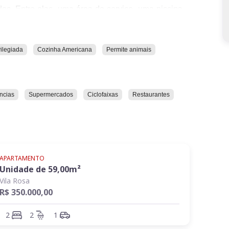
s. Entre elas, uma área de serviço, uma piscina,
 uma cozinha no estilo americano. O imóvel também
 próximo a uma variedade de pontos de interesse.
vilegiada
Cozinha Americana
Permite animais
mácias, lojas de conveniência, supermercados,
tal e clínicas.
ar todas as possibilidades que ele oferece.
ncias
Supermercados
Ciclofaixas
Restaurantes
APARTAMENTO
Unidade de
59,00
m²
Vila Rosa
R$ 350.000,00
2
2
1