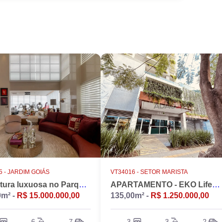
 -
JARDIM GOIÁS
VT34016 -
SETOR MARISTA
Cobertura luxuosa no Parque Flamboyant, Jardim Goiás. Duplex, 533m2, 4 suítes, Piscina, 7 vagas, nascente.
APARTAMENTO - EKO LifeStyle
0m² -
R$ 15.000.000,00
135,00m² -
R$ 1.250.000,00
6
7
3
3
2