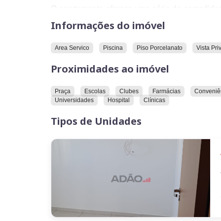
O apartamento oferece uma série de comodidade
piso de porcelanato, uma vista privilegiada e
Informações do imóvel
permite a presença de animais.
Em relação à localização, o apartamento está
Area Servico
Piscina
Piso Porcelanato
Vista Pri
Entre eles, uma praça, escolas, clubes, far
ciclofaixas, restaurantes, universidades, um hospi
Proximidades ao imóvel
Convidamos você a conhecer este imóvel e explor
Praça
Escolas
Clubes
Farmácias
Conveniê
Universidades
Hospital
Clínicas
Tipos de Unidades