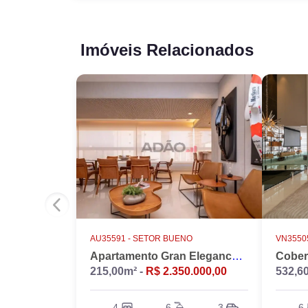
Imóveis Relacionados
AU35591 -
SETOR BUENO
VN35505
Apartamento Gran Elegance - 4 suites + Home Office
215,00m² -
R$ 2.350.000,00
532,6
4
6
3
6