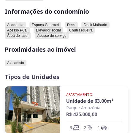
nas áreas comuns e piso vinílico/laminado nos quartos. Conta
Informações do condomínio
também com 1 vaga de garagem coberta.O condomínio
oferece estrutura completa:
Academia
Espaço Gourmet
Deck
Deck Molhado
Acesso PCD
Elevador social
Churrasqueira
Área de lazer
Acesso de serviço
Proximidades ao imóvel
Atacadista
Tipos de Unidades
APARTAMENTO
Unidade de
63,00
m²
Parque Amazônia
R$ 425.000,00
3
2
1