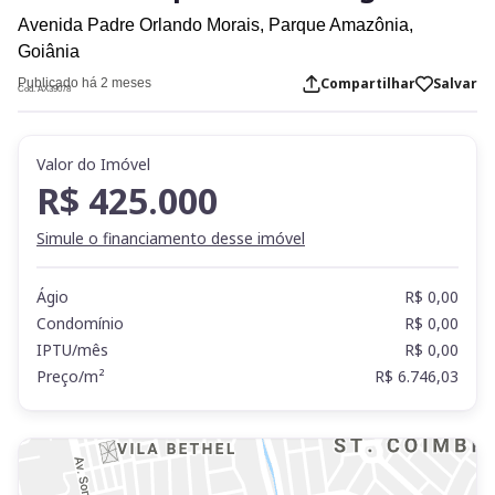
Avenida Padre Orlando Morais,
Parque Amazônia,
Goiânia
Compartilhar
Salvar
Publicado há 2 meses
Cod. AX39078
Valor do Imóvel
R$ 425.000
Simule o financiamento desse imóvel
Ágio
R$ 0,00
Condomínio
R$ 0,00
IPTU/mês
R$ 0,00
Preço/m²
R$ 6.746,03