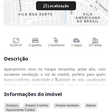
Localização
63,00 m²
3 quartos
2 banheiros
1 vagas
10º andar
Descrição
Apartamento novo no Parque Amazônia, andar alto, com
excelente ventilação e sol da manhã, perfeito para quem
busca conforto, praticidade e qualidade de vida. Localização
privilegiada em avenida com fácil acesso e próximo de
mercados, farmácias, restaurantes e comércios em geral.O
Informações do imóvel
imóvel possui 63m² muito bem distribuídos, contando com 3
quartos, sendo 1 suíte com varanda, sala ampla com sacada
e vista livre para Goiânia, cozinha integrada com área de
Armarios
Armario Cozinha
Armario banheiro
Alarme
Aquecimento Central
serviço, além de acabamento moderno com piso porcelanato