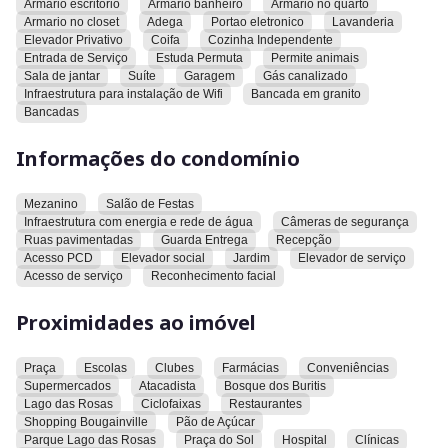
Armario escritorio
Armario banheiro
Armario no quarto
independente, entrada de serviço, estuda permuta, permite
Armario no closet
Adega
Portao eletronico
Lavanderia
animais, sala de jantar, suíte, garagem, gás canalizado,
Elevador Privativo
Coifa
Cozinha Independente
infraestrutura para instalação de wifi, bancada em granito e
Entrada de Serviço
Estuda Permuta
Permite animais
bancadas em frases factuais.
Sala de jantar
Suíte
Garagem
Gás canalizado
Infraestrutura para instalação de Wifi
Bancada em granito
O condomínio oferece mezanino, salão de festas,
Bancadas
infraestrutura com energia e rede de água, câmeras de
segurança, ruas pavimentadas, guarda entrega, recepção,
Informações do condomínio
acesso para pessoas com deficiência, elevador social, jardim,
elevador de serviço, acesso de serviço e reconhecimento
facial.
Mezanino
Salão de Festas
O apartamento está localizado próximo a uma praça,
Infraestrutura com energia e rede de água
Câmeras de segurança
Ruas pavimentadas
Guarda Entrega
Recepção
escolas, clubes, farmácias, conveniências, supermercados,
Acesso PCD
Elevador social
Jardim
Elevador de serviço
atacadista, Bosque dos Buritis, Lago das Rosas, ciclofaixas,
Acesso de serviço
Reconhecimento facial
restaurantes, Shopping Bougainville, Pão de Açúcar, Parque
Lago das Rosas, Praça do Sol, hospital, clínicas e Orion
Proximidades ao imóvel
Business.
Convidamos você a conhecer este imóvel e explorar todas as
Praça
Escolas
Clubes
Farmácias
Conveniências
suas características e comodidades.
Supermercados
Atacadista
Bosque dos Buritis
Lago das Rosas
Ciclofaixas
Restaurantes
Shopping Bougainville
Pão de Açúcar
Parque Lago das Rosas
Praça do Sol
Hospital
Clínicas