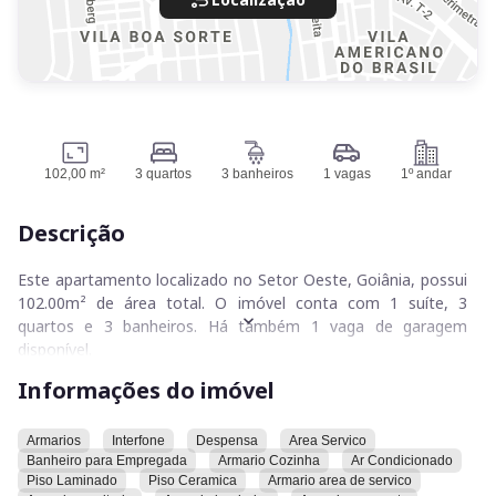
102,00 m²
3 quartos
3 banheiros
1 vagas
1º andar
Descrição
Este apartamento localizado no Setor Oeste, Goiânia, possui
102.00m² de área total. O imóvel conta com 1 suíte, 3
quartos e 3 banheiros. Há também 1 vaga de garagem
disponível.
Entre as comodidades do apartamento estão armários,
Informações do imóvel
interfone, despensa, área de serviço, banheiro para
empregada, armário na cozinha, ar condicionado, piso
laminado, piso de cerâmica, armário na área de serviço,
Armarios
Interfone
Despensa
Area Servico
Banheiro para Empregada
Armario Cozinha
Ar Condicionado
armário no escritório, armário no banheiro, armário no
Piso Laminado
Piso Ceramica
Armario area de servico
quarto, armário no closet, elevador privativo, coifa, cozinha