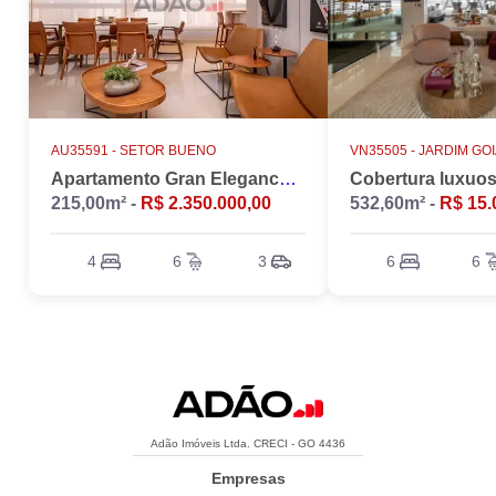
AU35591 -
SETOR BUENO
VN35505 -
JARDIM GO
Apartamento Gran Elegance - 4 suites + Home Office
215,00m² -
R$ 2.350.000,00
532,60m² -
R$ 15.
4
6
3
6
6
Adão Imóveis Ltda. CRECI - GO 4436
Empresas