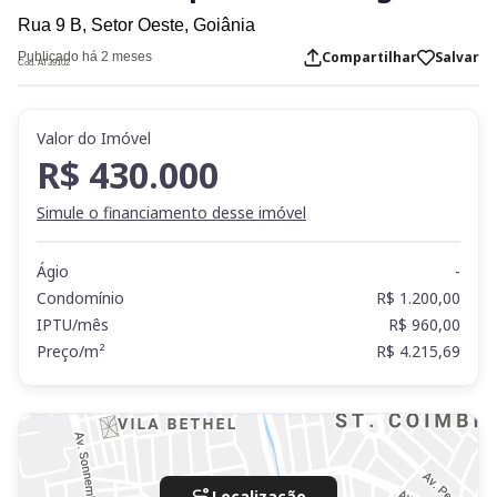
Rua 9 B,
Setor Oeste,
Goiânia
Compartilhar
Salvar
Publicado há 2 meses
Cod. AT39102
Valor do Imóvel
R$ 430.000
Simule o financiamento desse imóvel
Ágio
-
Condomínio
R$ 1.200,00
IPTU/mês
R$ 960,00
Preço/m²
R$ 4.215,69
Localização