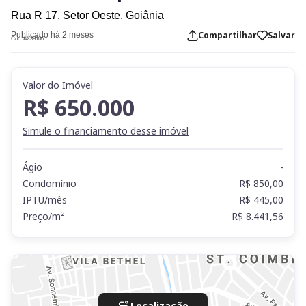
Rua R 17,
Setor Oeste,
Goiânia
Compartilhar
Salvar
Publicado há 2 meses
Cod. AX39106
Valor do Imóvel
R$ 650.000
Simule o financiamento desse imóvel
Ágio
-
Condomínio
R$ 850,00
IPTU/mês
R$ 445,00
Preço/m²
R$ 8.441,56
Localização