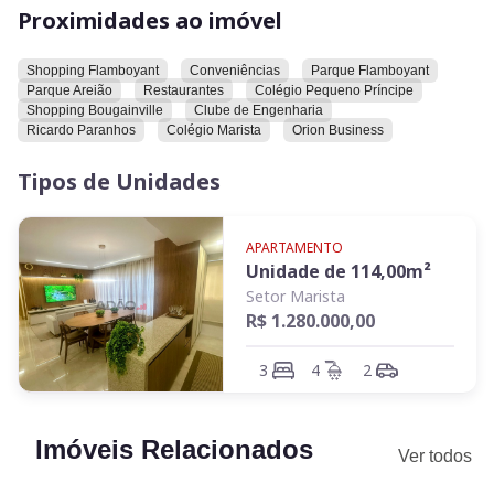
Bougainville, clube de engenharia, Ricardo Paranhos, colégio
Proximidades ao imóvel
Marista e Orion Business.
Shopping Flamboyant
Conveniências
Parque Flamboyant
Convidamos você a conhecer este imóvel e explorar todas as
Parque Areião
Restaurantes
Colégio Pequeno Príncipe
suas características e comodidades.
Shopping Bougainville
Clube de Engenharia
Ricardo Paranhos
Colégio Marista
Orion Business
Tipos de Unidades
APARTAMENTO
Unidade de
114,00
m²
Setor Marista
R$ 1.280.000,00
3
4
2
Imóveis Relacionados
Ver todos