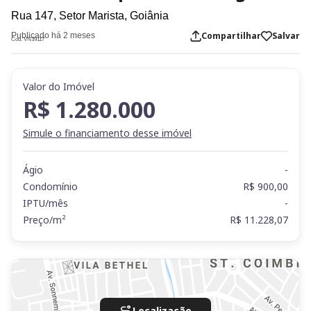
Rua 147,
Setor Marista,
Goiânia
Compartilhar
Salvar
Publicado há 2 meses
Cod. VN39117
Valor do Imóvel
R$ 1.280.000
Simule o financiamento desse imóvel
Ágio
-
Condomínio
R$ 900,00
IPTU/mês
-
Preço/m²
R$ 11.228,07
Localização