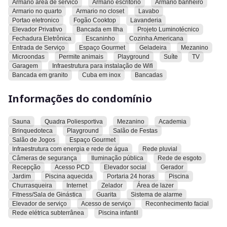
Armario area de servico
Armario escritorio
Armario banheiro
ilha, projeto luminotécnico, fechadura eletrônica, escaninho,
Armario no quarto
Armario no closet
Lavabo
cozinha americana, entrada de serviço, espaço gourmet,
Portao eletronico
Fogão Cooktop
Lavanderia
geladeira, mezanino, microondas, permissão para animais,
Elevador Privativo
Bancada em Ilha
Projeto Luminotécnico
playground, suíte, TV, garagem, infraestrutura para instalação
Fechadura Eletrônica
Escaninho
Cozinha Americana
Entrada de Serviço
Espaço Gourmet
Geladeira
Mezanino
de wifi, bancada em granito, cuba em inox e bancadas.
Microondas
Permite animais
Playground
Suíte
TV
Garagem
Infraestrutura para instalação de Wifi
O condomínio oferece sauna, quadra poliesportiva, mezanino,
Bancada em granito
Cuba em inox
Bancadas
academia, brinquedoteca, playground, salão de festas, salão
de jogos, espaço gourmet, infraestrutura com energia e rede
Informações do condomínio
de água, rede pluvial, câmeras de segurança, iluminação
pública, rede de esgoto, recepção, acesso para pessoas com
Sauna
Quadra Poliesportiva
Mezanino
Academia
deficiência, elevador social, gerador, jardim, piscina aquecida,
Brinquedoteca
Playground
Salão de Festas
portaria 24 horas, piscina, churrasqueira, internet, zelador,
Salão de Jogos
Espaço Gourmet
área de lazer, fitness/sala de ginástica, guarita, sistema de
Infraestrutura com energia e rede de água
Rede pluvial
alarme, elevador de serviço, acesso de serviço,
Câmeras de segurança
Iluminação pública
Rede de esgoto
reconhecimento facial, rede elétrica subterrânea e piscina
Recepção
Acesso PCD
Elevador social
Gerador
infantil.
Jardim
Piscina aquecida
Portaria 24 horas
Piscina
Churrasqueira
Internet
Zelador
Área de lazer
Fitness/Sala de Ginástica
Guarita
Sistema de alarme
O imóvel está próximo ao shopping Flamboyant,
Elevador de serviço
Acesso de serviço
Reconhecimento facial
conveniências, parque Flamboyant, parque Areião,
Rede elétrica subterrânea
Piscina infantil
restaurantes, colégio Pequeno Príncipe, shopping