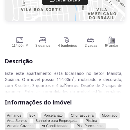
114,00 m²
3 quartos
4 banheiros
2 vagas
9º andar
Descrição
Este este apartamento está localizado no Setor Marista,
Goiânia. O imóvel possui 114.00m², mobiliado e decorado,
com 3 suítes, 3 quartos e 4 banheiros. Dispõe de 2 vagas de
garagem. Entre as comodidades do imóvel estão armários,
box, porcelanato, churrasqueira, mobília, área de serviço,
Informações do imóvel
banheiro para empregada, piscina, armário na cozinha, ar
condicionado, piso de porcelanato, armário na área de
serviço, armário no escritório, armário no banheiro, armário
Armarios
Box
Porcelanato
Churrasqueira
Mobiliado
Area Servico
Banheiro para Empregada
Piscina
no quarto, armário no closet, lavabo, portão eletrônico,
Armario Cozinha
Ar Condicionado
Piso Porcelanato
fogão cooktop, lavanderia, elevador privativo, bancada em