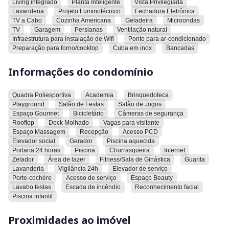
Living integrado
Planta Inteligente
Vista Privilegiada
e bancadas.
Lavanderia
Projeto Luminotécnico
Fechadura Eletrônica
TV a Cabo
Cozinha Americana
Geladeira
Microondas
O condomínio oferece quadra poliesportiva, academia,
TV
Garagem
Persianas
Ventilação natural
brinquedoteca, playground, salão de festas, salão de jogos,
Infraestrutura para instalação de Wifi
Ponto para ar-condicionado
Preparação para forno/cooktop
Cuba em inox
Bancadas
espaço gourmet, bicicletário, câmeras de segurança, rooftop,
deck molhado, vagas para visitante, espaço massagem,
Informações do condomínio
recepção, acesso pcd, elevador social, gerador, piscina
aquecida, portaria 24 horas, piscina, churrasqueira, internet,
zelador, área de lazer, fitness/sala de ginástica, guarita,
Quadra Poliesportiva
Academia
Brinquedoteca
lavanderia, vigilância 24h, elevador de serviço, porte-cochère,
Playground
Salão de Festas
Salão de Jogos
acesso de serviço, espaço beauty, lavabo festas, escada de
Espaço Gourmet
Bicicletário
Câmeras de segurança
Rooftop
Deck Molhado
Vagas para visitante
incêndio, reconhecimento facial e piscina infantil.
Espaço Massagem
Recepção
Acesso PCD
Elevador social
Gerador
Piscina aquecida
O imóvel está localizado próximo a escolas, Goiânia
Portaria 24 horas
Piscina
Churrasqueira
Internet
Shopping, clubes, farmácias, conveniências, supermercados,
Zelador
Área de lazer
Fitness/Sala de Ginástica
Guarita
Parque Areião, Parque Vaca Brava, ciclofaixas, restaurantes,
Lavanderia
Vigilância 24h
Elevador de serviço
universidades, Flex Academia, Shopping Buena Vista, Pão de
Porte-cochère
Acesso de serviço
Espaço Beauty
Lavabo festas
Escada de incêndio
Reconhecimento facial
Açúcar, Madero, Praça T-23, Ricardo Paranhos, Colégio Arena,
Piscina infantil
Escola Maple Bear, hospital e clínicas.
Proximidades ao imóvel
Convidamos você a conhecer este imóvel e verificar