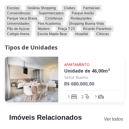
pessoalmente todas as características e comodidades que
ele oferece.
Escolas
Goiânia Shopping
Clubes
Farmácias
Conveniências
Supermercados
Parque Areião
Parque Vaca Brava
Ciclofaixas
Restaurantes
Universidades
Flex Academia
Shopping Buena Vista
Pão de Açúcar
Madero
Praça T-23
Ricardo Paranhos
Colégio Arena
Escola Maple Bear
Hospital
Clínicas
Tipos de Unidades
APARTAMENTO
Unidade de
46,00
m²
Setor Bueno
R$ 680.000,00
1
2
1
Imóveis Relacionados
Ver todos