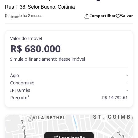
Rua T 38,
Setor Bueno,
Goiânia
Compartilhar
Salvar
Publicado há 2 meses
Cod. AT39197
Valor do Imóvel
R$ 680.000
Simule o financiamento desse imóvel
Ágio
-
Condomínio
-
IPTU/mês
-
Preço/m²
R$ 14.782,61
Localização