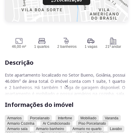
46,00 m²
1 quartos
2 banheiros
1 vagas
21º andar
Descrição
Este apartamento localizado no Setor Bueno, Goiânia, possui
46.00m² de área total. O imóvel conta com 1 suíte, 1 quarto
e 2 banheiros. Há também 1 vaga de garagem disponível. O
apartamento é mobiliado e possui armários na cozinha, sala,
banheiro e quarto. Além disso, o imóvel conta com
Informações do imóvel
porcelanato, interfone, varanda, ar condicionado, lavabo,
living integrado, lavanderia, fechadura eletrônica, TV a cabo,
cozinha americana, geladeira, microondas, TV, persianas,
Armarios
Porcelanato
Interfone
Mobiliado
Varanda
Armario Cozinha
Ar Condicionado
Piso Porcelanato
infraestrutura para instalação de wifi, ponto para ar-
Armario sala
Armario banheiro
Armario no quarto
Lavabo
condicionado, preparação para forno/cooktop, cuba em inox