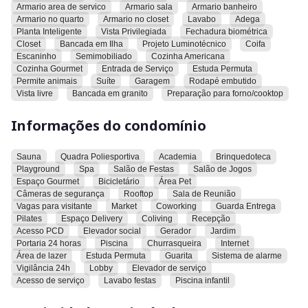
Armario area de servico
Armario sala
Armario banheiro
biométrica, closet, bancada em ilha, projeto luminotécnico,
Armario no quarto
Armario no closet
Lavabo
Adega
coifa, escaninho, é semimobiliado, possui cozinha americana,
Planta Inteligente
Vista Privilegiada
Fechadura biométrica
cozinha gourmet, entrada de serviço, estuda permuta,
Closet
Bancada em Ilha
Projeto Luminotécnico
Coifa
permite animais, suíte, garagem, rodapé embutido, vista livre,
Escaninho
Semimobiliado
Cozinha Americana
bancada em granito e preparação para forno/cooktop.
Cozinha Gourmet
Entrada de Serviço
Estuda Permuta
Permite animais
Suíte
Garagem
Rodapé embutido
Vista livre
Bancada em granito
Preparação para forno/cooktop
O condomínio oferece sauna, quadra poliesportiva, academia,
brinquedoteca, playground, spa, salão de festas, salão de
Informações do condomínio
jogos, espaço gourmet, bicicletário, área pet, câmeras de
segurança, rooftop, sala de reunião, vagas para visitante,
market, coworking, guarda entrega, pilates, espaço delivery,
Sauna
Quadra Poliesportiva
Academia
Brinquedoteca
coliving, recepção, acesso pcd, elevador social, gerador,
Playground
Spa
Salão de Festas
Salão de Jogos
Espaço Gourmet
Bicicletário
Área Pet
jardim, portaria 24 horas, piscina, churrasqueira, internet,
Câmeras de segurança
Rooftop
Sala de Reunião
área de lazer, estuda permuta, guarita, sistema de alarme,
Vagas para visitante
Market
Coworking
Guarda Entrega
vigilância 24h, lobby, elevador de serviço, acesso de serviço,
Pilates
Espaço Delivery
Coliving
Recepção
lavabo festas e piscina infantil.
Acesso PCD
Elevador social
Gerador
Jardim
Portaria 24 horas
Piscina
Churrasqueira
Internet
O imóvel está próximo a uma praça, escolas, farmácias,
Área de lazer
Estuda Permuta
Guarita
Sistema de alarme
Vigilância 24h
Lobby
Elevador de serviço
conveniências, supermercados, atacadista, Bosque dos
Acesso de serviço
Lavabo festas
Piscina infantil
Buritis, Lago das Rosas, ciclofaixas, restaurantes,
universidades, Parque Lago das Rosas, hospital e clínicas.