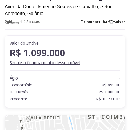
Avenida Doutor Ismerino Soares de Carvalho,
Setor
Aeroporto,
Goiânia
Compartilhar
Salvar
Publicado há 2 meses
Cod. VN39223
Valor do Imóvel
R$ 1.099.000
Simule o financiamento desse imóvel
Ágio
-
Condomínio
R$ 899,00
IPTU/mês
R$ 1.000,00
Preço/m²
R$ 10.271,03