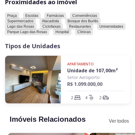
Proximidades ao imóvel
Convidamos você a conhecer este imóvel e explorar todas as
suas características e comodidades.
Praça
Escolas
Farmácias
Conveniências
Supermercados
Atacadista
Bosque dos Buritis
Lago das Rosas
Ciclofaixas
Restaurantes
Universidades
Parque Lago das Rosas
Hospital
Clínicas
Tipos de Unidades
APARTAMENTO
Unidade de
107,00
m²
Setor Aeroporto
R$ 1.099.000,00
2
4
2
Imóveis Relacionados
Ver todos