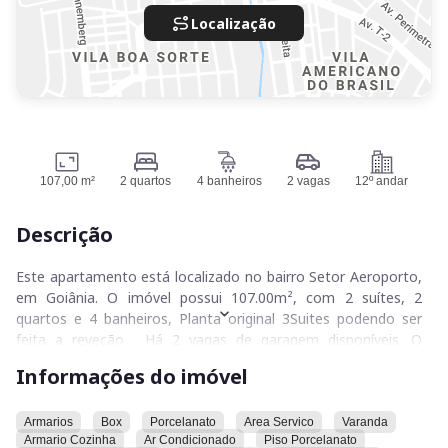
Localização
107,00 m²
2 quartos
4 banheiros
2 vagas
12º andar
Descrição
Este apartamento está localizado no bairro Setor Aeroporto,
em Goiânia. O imóvel possui 107.00m², com 2 suítes, 2
quartos e 4 banheiros, Planta original 3Suites podendo ser
feita a reveção . Há 2 vagas de garagem disponíveis. O
apartamento conta com armários, box, porcelanato, área de
Informações do imóvel
serviço, varanda, armário na cozinha, ar condicionado, piso
porcelanato, piso Vinilico, armário na área de serviço, armário
na sala, armário no banheiro, armário no quarto, armário no
Armarios
Box
Porcelanato
Area Servico
Varanda
Armario Cozinha
Ar Condicionado
Piso Porcelanato
closet, lavabo, adega, planta inteligente, vista, fechadura