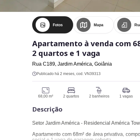
Fotos
Mapa
Ru
Apartamento à venda com 68
2 quartos e 1 vaga
Rua C189,
Jardim América,
Goiânia
Publicado há 2 meses
, cod. VN39313
68,00 m²
2 quartos
2 banheiros
1 vagas
Descrição
Setor Jardim América - Residencial América Tow
Apartamento com 68m² de área privativa, compos
social e 1 vaga de garagem coberta.