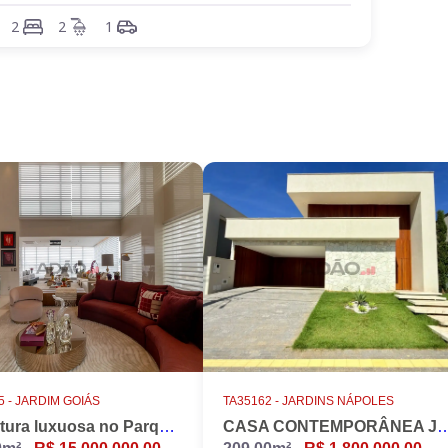
2
2
1
ueno
s:
 -
JARDIM GOIÁS
TA35162 -
JARDINS NÁPOLES
Cobertura luxuosa no Parque Flamboyant, Jardim Goiás. Duplex, 533m2, 4 suítes, Piscina, 7 vagas, nascente.
CASA CONTEMPORÂNEA JARD