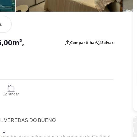
a
,00m²,
Compartilhar
Salvar
12º andar
AL VEREDAS DO BUENO
regiões mais valorizadas e desejadas de Goiânia!