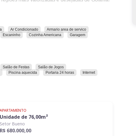
ilita seu dia a dia:
a
Ar Condicionado
Armario area de servico
Escaninho
Cozinha Americana
Garagem
Salão de Festas
Salão de Jogos
Piscina aquecida
Portaria 24 horas
Internet
APARTAMENTO
Unidade de
76,00
m²
Setor Bueno
tegrado à sala para criar um ambiente mais amplo,
R$ 680.000,00