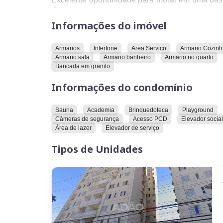
🌟
Informações do imóvel
Localização privilegiada, próximo a tudo o que fac
🏥 Hospitais
🛒 Supermercados
Armarios
Interfone
Area Servico
Armario Cozinh
💊 Farmácias
Armario sala
Armario banheiro
Armario no quarto
🏋️ Academias (Blue Fit e Smart Fit)
Bancada em granito
🍽️ Restaurantes
Informações do condomínio
🏫 Escolas
⛽ Postos de gasolina
Sauna
Academia
Brinquedoteca
Playground
🛍️ Goiânia Shopping
Câmeras de segurança
Acesso PCD
Elevador social
🌳 Praça do Ipê
Área de lazer
Elevador de serviço
🌳 Praça do Moreirinha
🌿 Parque Vaca Brava
Tipos de Unidades
📐 76m² muito bem distribuídos
🛏️ 2 quartos, sendo 1 suíte
🔄 Planta adaptável para 2 suítes
🏠 Projeto original com 3 quartos, sendo um in
moderno e aconchegante.