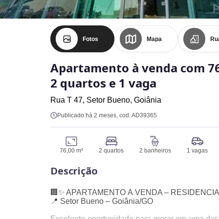
Fotos
Mapa
Ru
Apartamento à venda com 76
2 quartos e 1 vaga
Rua T 47,
Setor Bueno,
Goiânia
Publicado há 2 meses
, cod. AD39365
76,00 m²
2 quartos
2 banheiros
1 vagas
Descrição
🏢✨ APARTAMENTO À VENDA – RESIDENCI
📍 Setor Bueno – Goiânia/GO
Excelente oportunidade para morar em uma das 