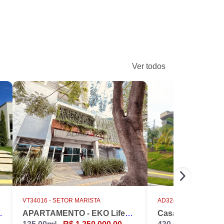
Ver todos
VT34016 -
SETOR MARISTA
AD32486 -
CONDOMÍNIO D
INS NÁPOLES
APARTAMENTO - EKO LifeStyle