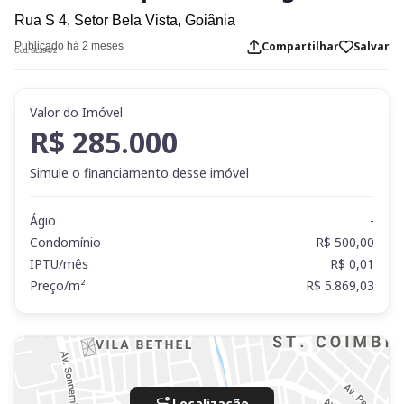
Rua S 4,
Setor Bela Vista,
Goiânia
Compartilhar
Salvar
Publicado há 2 meses
Cod. SL39472
Valor do Imóvel
R$ 285.000
Simule o financiamento desse imóvel
Ágio
-
Condomínio
R$ 500,00
IPTU/mês
R$ 0,01
Preço/m²
R$ 5.869,03
Localização