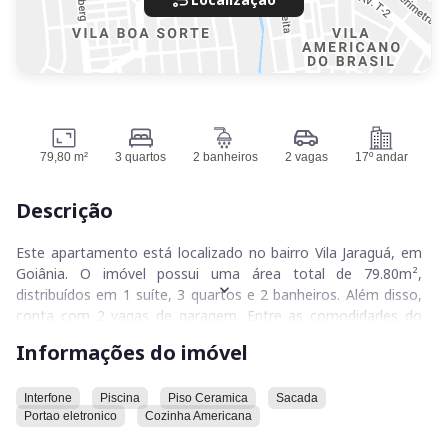
79,80 m²
3 quartos
2 banheiros
2 vagas
17º andar
Descrição
Este apartamento está localizado no bairro Vila Jaraguá, em
Goiânia. O imóvel possui uma área total de 79.80m²,
distribuídos em 1 suíte, 3 quartos e 2 banheiros. Além disso,
conta com 2 vagas de garagem. Entre as comodidades do
apartamento, estão interfone, piscina, piso de cerâmica,
Informações do imóvel
sacada, portão eletrônico e cozinha americana.
O condomínio onde o apartamento está situado oferece uma
Interfone
Piscina
Piso Ceramica
Sacada
Portao eletronico
Cozinha Americana
série de características. Entre elas, estão sauna, salão de
festas, salão de jogos, recepção e portaria 24 horas. Além