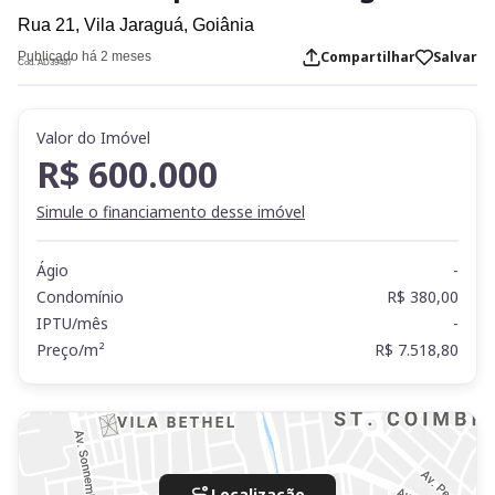
Rua 21,
Vila Jaraguá,
Goiânia
Compartilhar
Salvar
Publicado há 2 meses
Cod. AD39487
Valor do Imóvel
R$ 600.000
Simule o financiamento desse imóvel
Ágio
-
Condomínio
R$ 380,00
IPTU/mês
-
Preço/m²
R$ 7.518,80
Localização