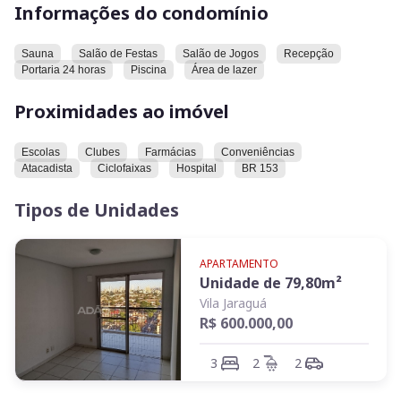
Informações do condomínio
disso, o condomínio possui piscina e área de lazer.
Em relação à localização, o apartamento está próximo a
Sauna
Salão de Festas
Salão de Jogos
Recepção
diversos pontos de interesse. Entre eles, estão escolas,
Portaria 24 horas
Piscina
Área de lazer
clubes, farmácias, conveniências, atacadista, ciclofaixas,
hospital e a BR 153.
Proximidades ao imóvel
Convidamos você a conhecer este imóvel e verificar
Escolas
Clubes
Farmácias
Conveniências
pessoalmente todas as características e comodidades que
Atacadista
Ciclofaixas
Hospital
BR 153
ele oferece.
Tipos de Unidades
APARTAMENTO
Unidade de
79,80
m²
Vila Jaraguá
R$ 600.000,00
3
2
2