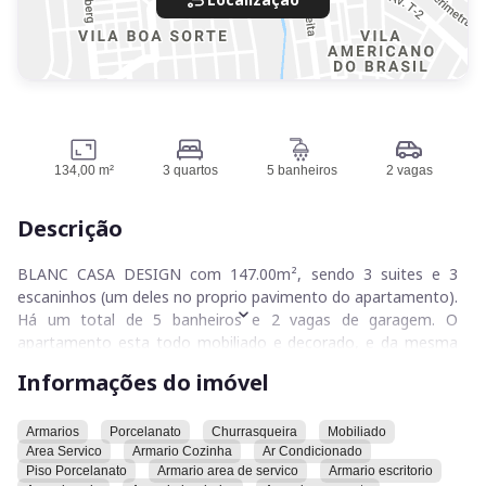
134,00 m²
3 quartos
5 banheiros
2 vagas
Descrição
BLANC CASA DESIGN com 147.00m², sendo 3 suites e 3
escaninhos (um deles no proprio pavimento do apartamento).
Há um total de 5 banheiros e 2 vagas de garagem. O
apartamento esta todo mobiliado e decorado, e da mesma
forma que se encontram as fotos vai ser entregue. No valor
Informações do imóvel
do anuncio aceita negociação e avalia permuta.
O condomínio possui sauna, quadra poliesportiva, academia,
Armarios
Porcelanato
Churrasqueira
Mobiliado
Area Servico
Armario Cozinha
Ar Condicionado
playground, salão de festas, salão de jogos, espaço gourmet,
Piso Porcelanato
Armario area de servico
Armario escritorio
horta compartilhada e área pet. O condomínio é equipado