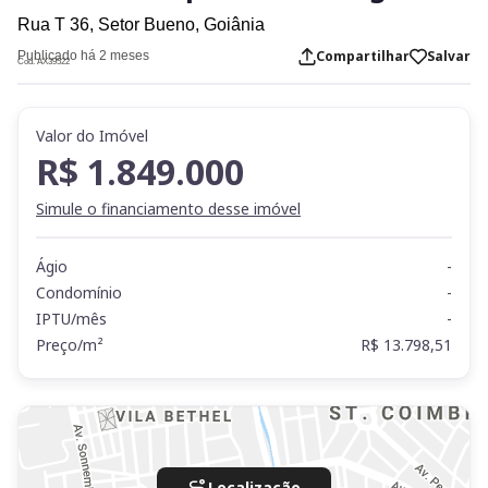
Rua T 36,
Setor Bueno,
Goiânia
Compartilhar
Salvar
Publicado há 2 meses
Cod. AX39522
Valor do Imóvel
R$ 1.849.000
Simule o financiamento desse imóvel
Ágio
-
Condomínio
-
IPTU/mês
-
Preço/m²
R$ 13.798,51
Localização