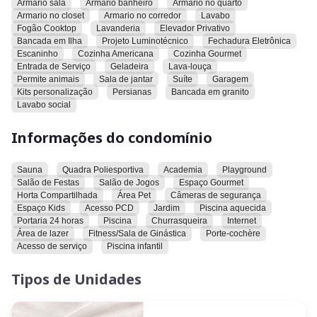
Armario sala
Armario banheiro
Armario no quarto
com câmeras de segurança e espaço kids. O acesso é
Armario no closet
Armario no corredor
Lavabo
adequado para pessoas com deficiência. Há um jardim,
Fogão Cooktop
Lavanderia
Elevador Privativo
piscina aquecida, portaria 24 horas, churrasqueira e internet.
Bancada em Ilha
Projeto Luminotécnico
Fechadura Eletrônica
A área de lazer inclui fitness/sala de ginástica. O condomínio
Escaninho
Cozinha Americana
Cozinha Gourmet
Entrada de Serviço
Geladeira
Lava-louça
possui porte-cochère, acesso de serviço e piscina infantil.
Permite animais
Sala de jantar
Suíte
Garagem
Kits personalização
Persianas
Bancada em granito
Convidamos você a conhecer este imóvel e explorar todas as
Lavabo social
suas características e comodidades.
Informações do condomínio
Sauna
Quadra Poliesportiva
Academia
Playground
Salão de Festas
Salão de Jogos
Espaço Gourmet
Horta Compartilhada
Área Pet
Câmeras de segurança
Espaço Kids
Acesso PCD
Jardim
Piscina aquecida
Portaria 24 horas
Piscina
Churrasqueira
Internet
Área de lazer
Fitness/Sala de Ginástica
Porte-cochère
Acesso de serviço
Piscina infantil
Tipos de Unidades