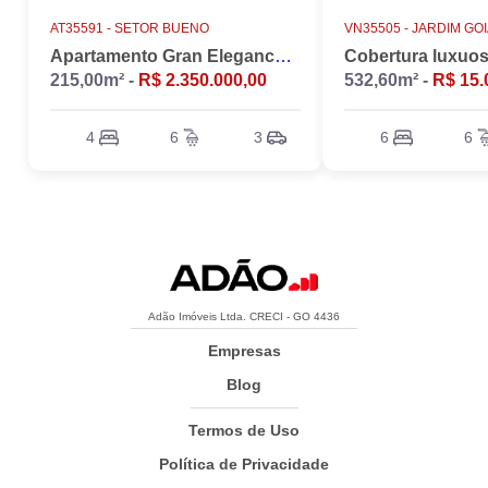
AT35591 -
SETOR BUENO
VN35505 -
JARDIM GO
Apartamento Gran Elegance - 4 suites + Home Office
215,00m² -
R$ 2.350.000,00
532,60m² -
R$ 15.
4
6
3
6
6
Adão Imóveis Ltda. CRECI - GO 4436
Empresas
Blog
Termos de Uso
Política de Privacidade