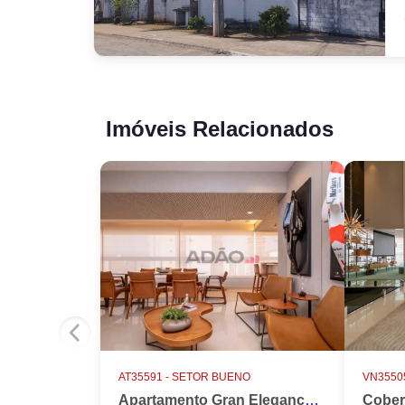
Imóveis Relacionados
AT35591 -
SETOR BUENO
VN35505
Apartamento Gran Elegance - 4 suites + Home Office