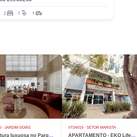
2
1
1
 -
JARDIM GOIÁS
VT34016 -
SETOR MARISTA
Cobertura luxuosa no Parque Flamboyant, Jardim Goiás. Duplex, 533m2, 4 suítes, Piscina, 7 vagas, nascente.
APARTAMENTO - EKO LifeStyle