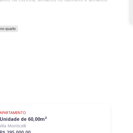
ispõe de uma área de lazer.
 a farmácias.
 no quarto
APARTAMENTO
Unidade de
60,00
m²
Vila Monticelli
R$ 295.000,00