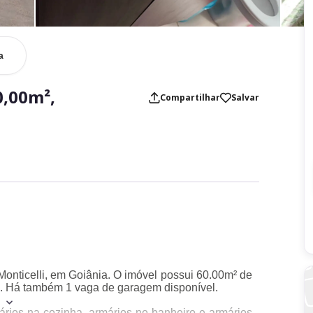
a
,00m²,
Compartilhar
Salvar
 Monticelli, em Goiânia. O imóvel possui 60.00m² de
iro. Há também 1 vaga de garagem disponível.
rios na cozinha, armários no banheiro e armários