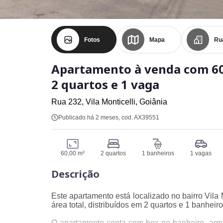
Fotos
Mapa
Ru
Apartamento à venda com 60
2 quartos e 1 vaga
Rua 232,
Vila Monticelli,
Goiânia
Publicado há 2 meses
, cod. AX39551
60,00 m²
2 quartos
1 banheiros
1 vagas
Descrição
Este apartamento está localizado no bairro Vila
área total, distribuídos em 2 quartos e 1 banhe
O apartamento conta com box no banheiro, armá