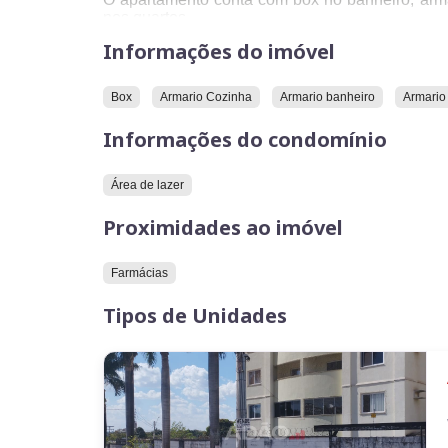
nos quartos.
Informações do imóvel
O condomínio onde o apartamento está situado d
Em relação à localização, o imóvel está próximo
Box
Armario Cozinha
Armario banheiro
Armario
Convidamos você a conhecer este imóvel.
Informações do condomínio
Área de lazer
Proximidades ao imóvel
Farmácias
Tipos de Unidades