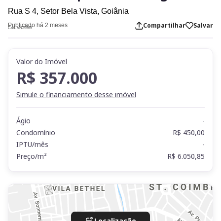
Rua S 4,
Setor Bela Vista,
Goiânia
Compartilhar
Salvar
Publicado há 2 meses
Cod. VN39565
Valor do Imóvel
R$ 357.000
Simule o financiamento desse imóvel
Ágio
-
Condomínio
R$ 450,00
IPTU/mês
-
Preço/m²
R$ 6.050,85
Localização