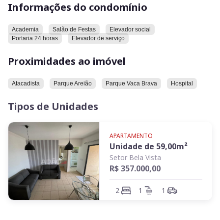
Informações do condomínio
ambiente, trazendo mais ventilação e luminosidade natural.
O condomínio possui taxa de R$ 450,00 e oferece uma
Academia
Salão de Festas
Elevador social
completa estrutura de lazer e segurança, com portaria 24
Portaria 24 horas
Elevador de serviço
horas, piscina, salão de festas e espaço gourmet.
Proximidades ao imóvel
Localização privilegiada no Setor Bela Vista, com fácil acesso
às avenidas 4ª Radial e T-63, além de estar próximo a uma
Atacadista
Parque Areião
Parque Vaca Brava
Hospital
ampla rede de comércios, serviços, escolas e opções de lazer
da região.
Tipos de Unidades
Valor do investimento: R$ 357.000,00
APARTAMENTO
Unidade de
59,00
m²
Setor Bela Vista
R$ 357.000,00
2
1
1