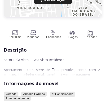
59,00 m²
2 quartos
1 banheiros
1 vagas
16º andar
Descrição
Setor Bela Vista – Bela Vista Residence
Apartamento com 59m² de área privativa, conta com 2
quartos, 1 banheiro social, sacada e 1 vaga de garagem.
Localizado no 16º andar, com posição solar poente.
Informações do imóvel
Pronto para morar, o apartamento possui armários
planejados, ar-condicionado e ambientes bem distribuídos,
Varanda
Armario Cozinha
Ar Condicionado
Armario no quarto
proporcionando conforto, praticidade e excelente
aproveitamento dos espaços. A sacada complementa o