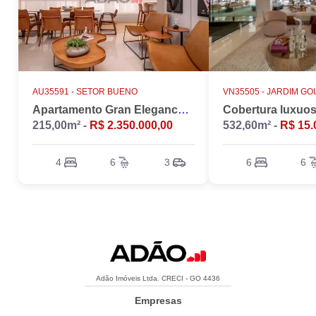
AU35591 -
SETOR BUENO
VN35505 -
JARDIM GO
Apartamento Gran Elegance - 4 suites + Home Office
215,00m² -
R$ 2.350.000,00
532,60m² -
R$ 15.
4
6
3
6
6
Adão Imóveis Ltda. CRECI - GO 4436
Empresas