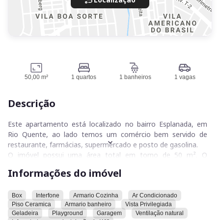
50,00 m²
1 quartos
1 banheiros
1 vagas
Descrição
Este apartamento está localizado no bairro Esplanada, em
Rio Quente, ao lado temos um comércio bem servido de
restaurante, farmácias, supermercado e posto de gasolina.
O imóvel possui uma área total em torno de 50 m². O
apartamento é composto por uma suíte, um quarto. Além
Informações do imóvel
disso, o imóvel conta com uma vaga de garagem.
O apartamento possui diversas comodidades. Entre elas,
Box
Interfone
Armario Cozinha
Ar Condicionado
Piso Ceramica
Armario banheiro
Vista Privilegiada
estão inclusas: box, interfone, armário na cozinha, ar
Geladeira
Playground
Garagem
Ventilação natural
condicionado, piso de cerâmica. .A cozinha é repleta de