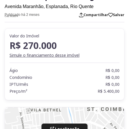
Avenida Maranhão,
Esplanada,
Rio Quente
Compartilhar
Salvar
Publicado há 2 meses
Cod. IN39574
Valor do Imóvel
R$ 270.000
Simule o financiamento desse imóvel
Ágio
R$ 0,00
Condomínio
R$ 0,00
IPTU/mês
R$ 0,00
Preço/m²
R$ 5.400,00
Localização