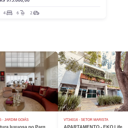
R$ 975.000,00
vila, Prevest,, Shopping Buena
ários supermercados e comércios
Amazonas. Serrinha, Bela Vista e
4
6
2
 -
JARDIM GOIÁS
VT34016 -
SETOR MARISTA
Cobertura luxuosa no Parque Flamboyant, Jardim Goiás. Duplex, 533m2, 4 suítes, Piscina, 7 vagas, nascente.
APARTAMENTO - EKO LifeStyle