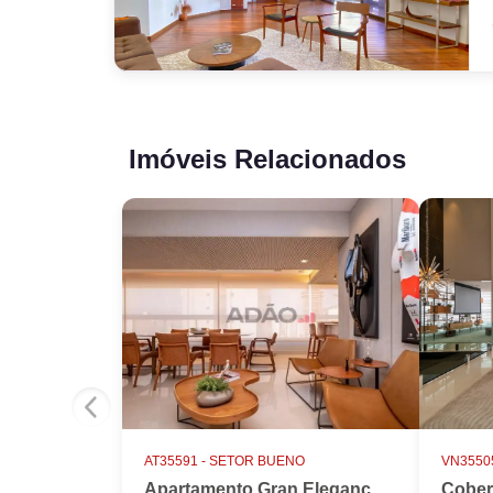
Itaú, Bradesco, CEF, Santander, escolas SEG, Á
Vista, Goiânia Shopping, Hospital Mater Dei, v
diversos, que abrangem o Setor Bueno, Parque 
Jardim América
Imóveis Relacionados
AT35591 -
SETOR BUENO
VN35505
Apartamento Gran Elegance - 4 suites + Home Office