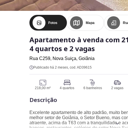
Fotos
Mapa
Ru
Apartamento à venda com 2
4 quartos e 2 vagas
Rua C259,
Nova Suiça,
Goiânia
Publicado há 2 meses
, cod. AD39615
218,00 m²
4 quartos
6 banheiros
2 vagas
Descrição
Excelente apartamento de alto padrão, muito b
melhor setor de Goiânia, o Setor Bueno, mas co
atraente, acima da T63 com a tranquilidade e ac
bancos, restaurantes, colégios do setor Nova Su