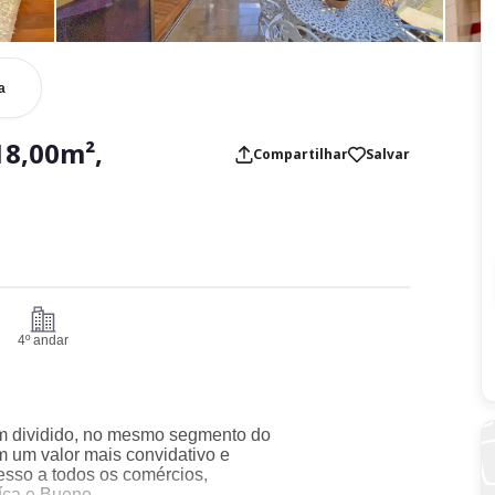
a
18,00m²,
Compartilhar
Salvar
4º andar
em dividido, no mesmo segmento do
m um valor mais convidativo e
esso a todos os comércios,
íça e Bueno.