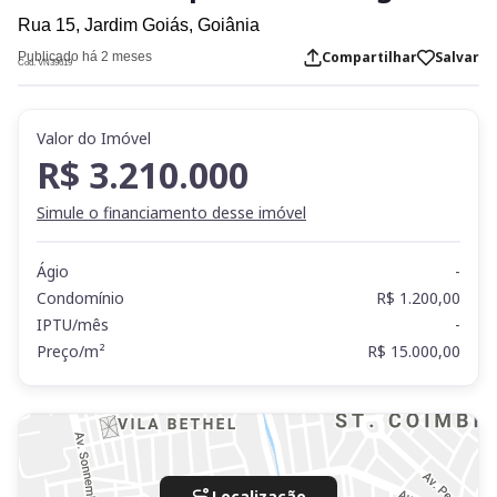
Rua 15,
Jardim Goiás,
Goiânia
Compartilhar
Salvar
Publicado há 2 meses
Cod. VN39619
Valor do Imóvel
R$ 3.210.000
Simule o financiamento desse imóvel
Ágio
-
Condomínio
R$ 1.200,00
IPTU/mês
-
Preço/m²
R$ 15.000,00
Localização