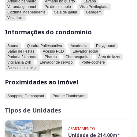
Armario banheiro
Armario no quarto
Lavabo
Varanda gourmet
Pe direito duplo
Vista Privilegiada
O condomínio oferece sauna, quadra poliesportiva, academia,
Cozinha Independente
Sala de jantar
Garagem
playground, salão de festas, acesso para pessoas com
Vista livre
deficiência, elevador social, portaria 24 horas, piscina,
churrasqueira, área de lazer, vigilância 24h, elevador de
Informações do condomínio
serviço. Há também um acesso de serviço.
Sauna
Quadra Poliesportiva
Academia
Playground
O imóvel está próximo ao shopping Flamboyant e ao parque
Salão de Festas
Acesso PCD
Elevador social
Flamboyant.
Portaria 24 horas
Piscina
Churrasqueira
Área de lazer
Vigilância 24h
Elevador de serviço
Porte-cochère
Convidamos você a conhecer este imóvel.
Acesso de serviço
Proximidades ao imóvel
Shopping Flamboyant
Parque Flamboyant
Tipos de Unidades
APARTAMENTO
Unidade de
214,00
m²