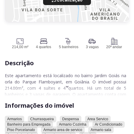
214,00 m²
4 quartos
5 banheiros
3 vagas
20º andar
Descrição
Este apartamento está localizado no bairro Jardim Goiás na
orla do Parque Flamboyant, em Goiânia. O imóvel possui
214.00m², com 4 suítes e 4 quartos. Há um total de 5
banheiros e 3 vagas de garagem. O apartamento conta com
armários, churrasqueira, despensa, área de serviço, banheiro
Informações do imóvel
para empregada, armário na cozinha, ar condicionado, piso
de porcelanato, armário na área de serviço, armário na sala,
armário no banheiro, armário no quarto, lavabo, varanda
Armarios
Churrasqueira
Despensa
Area Servico
Banheiro para Empregada
Armario Cozinha
Ar Condicionado
gourmet, pé direito duplo, vista privilegiada, cozinha
Piso Porcelanato
Armario area de servico
Armario sala
independente, sala de jantar e garagem. A vista é livre.