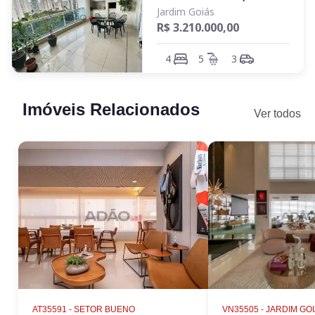
Jardim Goiás
R$ 3.210.000,00
4
5
3
Imóveis Relacionados
Ver todos
AT35591 -
SETOR BUENO
VN35505 -
JARDIM GO