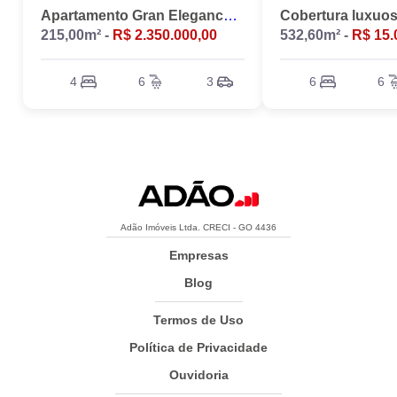
Apartamento Gran Elegance - 4 suites + Home Office
215,00m² -
R$ 2.350.000,00
532,60m² -
R$ 15.
4
6
3
6
6
Adão Imóveis Ltda. CRECI - GO 4436
Empresas
Blog
Termos de Uso
Política de Privacidade
Ouvidoria