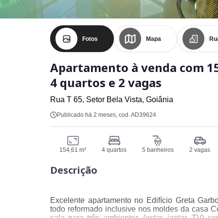
Fotos
Mapa
Ru
Apartamento à venda com 1
4 quartos e 2 vagas
Rua T 65,
Setor Bela Vista,
Goiânia
Publicado há 2 meses
, cod. AD39624
154,61 m²
4 quartos
5 banheiros
2 vagas
Descrição
Excelente apartamento no Edifício Greta Garb
todo reformado inclusive nos moldes da casa 
sala para três ambientes (estar, jantar, TV)