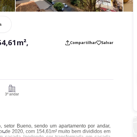
a
54,61m²,
Compartilhar
Salvar
3º andar
o, setor Bueno, sendo um apartamento por andar,
Cor de 2020, com 154,61m² muito bem divididos em
 com sacada (podendo ser transformada em sacada