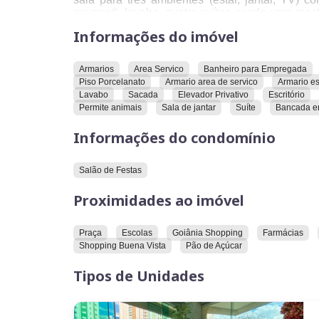
gourmet), lavabo, quatro suítes sendo uma mas
social, corredor de circulação com roupeiro, c
Informações do imóvel
cooktop), e copa ( para refeições mais intim
empregados (ou despensa).
O apartamento está todo no piso porcelana
Armarios
Area Servico
Banheiro para Empregada
condicionado em duas suítes mas possui ponto 
Piso Porcelanato
Armario area de servico
Armario es
todo o apartamento, todos os ambientes são ampl
Lavabo
Sacada
Elevador Privativo
Escritório
Possui duas entradas social e serviço, duas
Permite animais
Sala de jantar
Suíte
Bancada e
escaninho de 3,33m².
Informações do condomínio
Condomínio: R$1.400,00
Preço: R$850 mil
Salão de Festas
Proximidades ao imóvel
Praça
Escolas
Goiânia Shopping
Farmácias
Shopping Buena Vista
Pão de Açúcar
Tipos de Unidades