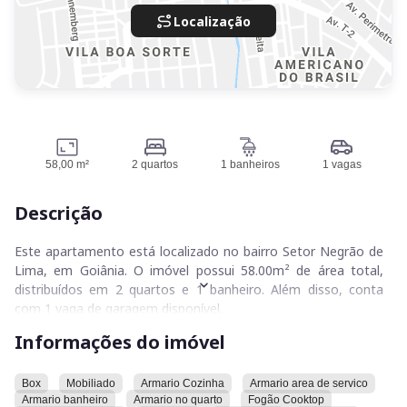
Localização
58,00 m²
2 quartos
1 banheiros
1 vagas
Descrição
Este apartamento está localizado no bairro Setor Negrão de
Lima, em Goiânia. O imóvel possui 58.00m² de área total,
distribuídos em 2 quartos e 1 banheiro. Além disso, conta
com 1 vaga de garagem disponível.
Informações do imóvel
O apartamento dispõe de diversas comodidades. Entre elas,
estão inclusos: mobília completa, armários na cozinha, box e
armários no banheiro, área de serviço, e quartos. A cozinha é
Box
Mobiliado
Armario Cozinha
Armario area de servico
Armario banheiro
Armario no quarto
Fogão Cooktop
do tipo americana e está equipada com fogão cooktop,