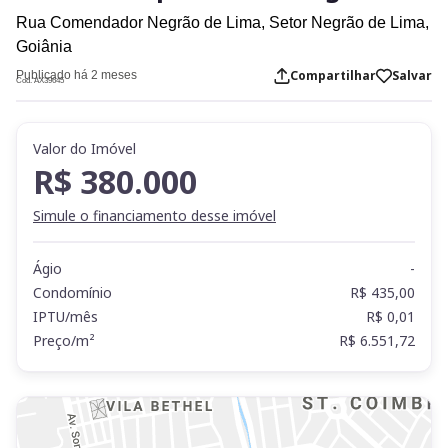
Rua Comendador Negrão de Lima,
Setor Negrão de Lima,
Goiânia
Compartilhar
Salvar
Publicado há 2 meses
Cod. AX39645
Valor do Imóvel
R$ 380.000
Simule o financiamento desse imóvel
Ágio
-
Condomínio
R$ 435,00
IPTU/mês
R$ 0,01
Preço/m²
R$ 6.551,72