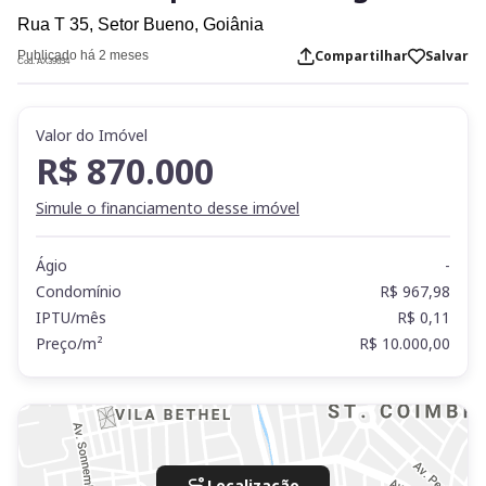
Rua T 35,
Setor Bueno,
Goiânia
Compartilhar
Salvar
Publicado há 2 meses
Cod. AX39654
Valor do Imóvel
R$ 870.000
Simule o financiamento desse imóvel
Ágio
-
Condomínio
R$ 967,98
IPTU/mês
R$ 0,11
Preço/m²
R$ 10.000,00
Localização