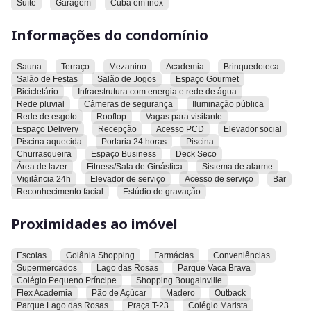
Suíte
Garagem
Cuba em inox
agradável sacada com vista privilegiada. A unidade conta
ainda com fechadura eletrônica e biométrica, interfone, cuba
Informações do condomínio
em inox, vaga de garagem e é pet friendly.
O condomínio é um verdadeiro clube residencial, oferecendo
Sauna
Terraço
Mezanino
Academia
Brinquedoteca
Salão de Festas
Salão de Jogos
Espaço Gourmet
uma estrutura completa de lazer, segurança e conveniência:
Bicicletário
Infraestrutura com energia e rede de água
Rede pluvial
Câmeras de segurança
Iluminação pública
✔ Piscina aquecida e rooftop panorâmico
Rede de esgoto
Rooftop
Vagas para visitante
✔ Academia completa e sala de ginástica
Espaço Delivery
Recepção
Acesso PCD
Elevador social
✔ Sauna, deck seco e área de lazer
Piscina aquecida
Portaria 24 horas
Piscina
✔ Espaço gourmet, churrasqueira e bar
Churrasqueira
Espaço Business
Deck Seco
Área de lazer
Fitness/Sala de Ginástica
Sistema de alarme
✔ Salão de festas e salão de jogos
Vigilância 24h
Elevador de serviço
Acesso de serviço
Bar
✔ Brinquedoteca e espaço para crianças
Reconhecimento facial
Estúdio de gravação
✔ Espaço business e estúdio de gravação
✔ Bicicletário e espaço delivery
Proximidades ao imóvel
✔ Recepção elegante e vagas para visitantes
✔ Portaria 24 horas, vigilância permanente, sistema de
Escolas
Goiânia Shopping
Farmácias
Conveniências
alarme e reconhecimento facial
Supermercados
Lago das Rosas
Parque Vaca Brava
✔ Elevadores social e de serviço
Colégio Pequeno Príncipe
Shopping Bougainville
✔ Acessibilidade para pessoas com deficiência
Flex Academia
Pão de Açúcar
Madero
Outback
Parque Lago das Rosas
Praça T-23
Colégio Marista