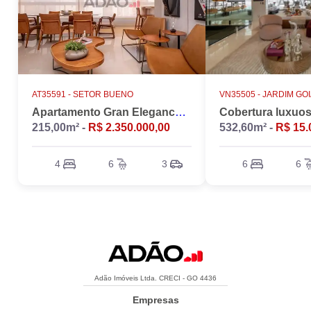
AT35591 -
SETOR BUENO
VN35505 -
JARDIM GO
Apartamento Gran Elegance - 4 suites + Home Office
215,00m² -
R$ 2.350.000,00
532,60m² -
R$ 15.
4
6
3
6
6
Adão Imóveis Ltda. CRECI - GO 4436
Empresas