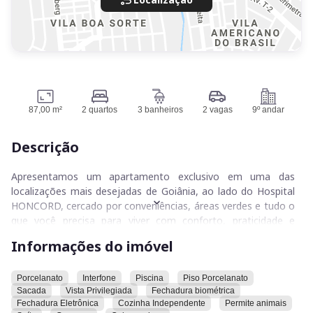
87,00 m²
2 quartos
3 banheiros
2 vagas
9º andar
Descrição
Apresentamos um apartamento exclusivo em uma das
localizações mais desejadas de Goiânia, ao lado do Hospital
HONCORD, cercado por conveniências, áreas verdes e tudo o
que você precisa para viver com conforto, praticidade e
sofisticação.
Informações do imóvel
Com 87 m² de área privativa, o imóvel foi projetado para
oferecer funcionalidade e bem-estar. São 2 suítes plenas,
Porcelanato
Interfone
Piscina
Piso Porcelanato
Sacada
Vista Privilegiada
Fechadura biométrica
ambientes amplos e bem distribuídos, além de 3 banheiros,
Fechadura Eletrônica
Cozinha Independente
Permite animais
acabamento em porcelanato, cozinha independente e uma