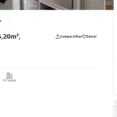
a
,20m²,
Compartilhar
Salvar
14º andar