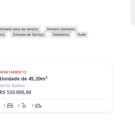
Armario area de servico
Armario banheiro
ica
Entrada de Serviço
Geladeira
Suíte
APARTAMENTO
Unidade de
45,20
m²
Setor Bueno
R$ 550.000,00
1
1
1