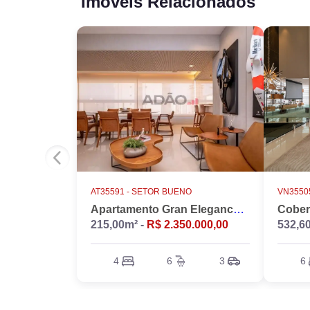
Imóveis Relacionados
AT35591 -
SETOR BUENO
VN35505
Apartamento Gran Elegance - 4 suites + Home Office
215,00m² -
R$ 2.350.000,00
532,6
4
6
3
6