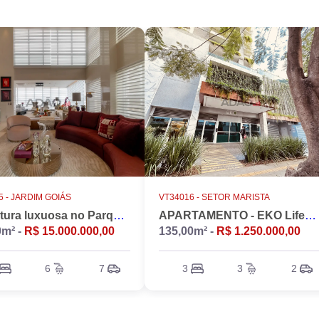
 -
JARDIM GOIÁS
VT34016 -
SETOR MARISTA
Cobertura luxuosa no Parque Flamboyant, Jardim Goiás. Duplex, 533m2, 4 suítes, Piscina, 7 vagas, nascente.
APARTAMENTO - EKO LifeStyle
0m² -
R$ 15.000.000,00
135,00m² -
R$ 1.250.000,00
6
7
3
3
2