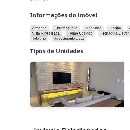
14° andar
Mobiliado e decorado
Informações do imóvel
Marcenaria assinada
Armarios
Churrasqueira
Mobiliado
Piscina
Eletrodomésticos de linha profissional
Vista Privilegiada
Fogão Cooktop
Fechadura Eletrôn
Telefone
Aquecimento a gás
Aceita Airbnb
Tipos de Unidades
Lazer completo
1 vaga de garagem
550 mil 62 981216015 Bruna Rocha