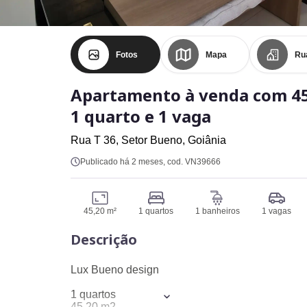
Fotos
Mapa
Ru
Apartamento à venda com 45
1 quarto e 1 vaga
Rua T 36,
Setor Bueno,
Goiânia
Publicado há 2 meses
, cod. VN39666
45,20 m²
1 quartos
1 banheiros
1 vagas
Descrição
Lux Bueno design
1 quartos
45,20 m2