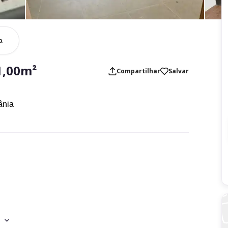
a
1,00m²
Compartilhar
Salvar
ânia