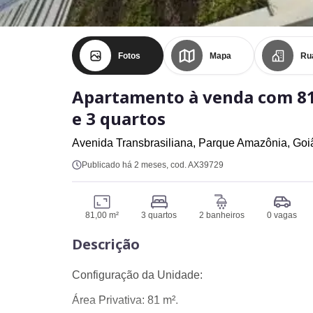
Fotos
Mapa
Ru
Apartamento à venda com 8
e 3 quartos
Avenida Transbrasiliana,
Parque Amazônia,
Goi
Publicado há 2 meses
, cod. AX39729
81,00 m²
3 quartos
2 banheiros
0 vagas
Descrição
Configuração da Unidade:
Área Privativa: 81 m².