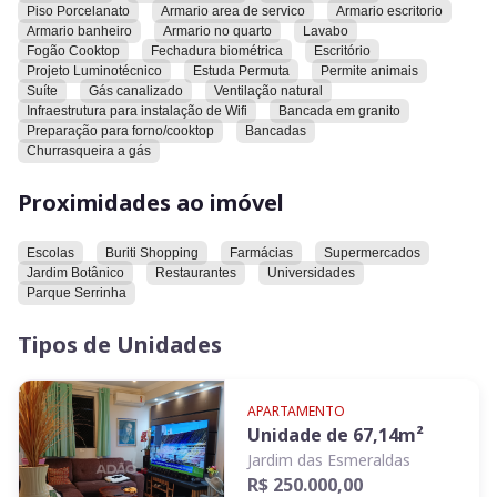
Piso Porcelanato
Armario area de servico
Armario escritorio
Armario banheiro
Armario no quarto
Lavabo
**Atenção: Prédio de 4 andares sem elevador e sem
Fogão Cooktop
Fechadura biométrica
Escritório
garagem**
Projeto Luminotécnico
Estuda Permuta
Permite animais
Suíte
Gás canalizado
Ventilação natural
* Apartamento no 4º e último andar
Infraestrutura para instalação de Wifi
Bancada em granito
Preparação para forno/cooktop
Bancadas
* Projeto de iluminação
Churrasqueira a gás
* Apartamento Climatizado
* Rico em espelhos
Proximidades ao imóvel
* 3 Quartos com cortinas e guarda-roupas
* 2 Banheiros Completos com box, armários e espelhos
* Escritório mobiliado
Escolas
Buriti Shopping
Farmácias
Supermercados
* Sala
Jardim Botânico
Restaurantes
Universidades
Parque Serrinha
* Cozinha com diferenciais:
- Bancada em L em granito
Tipos de Unidades
- Fogão cooktop de 5 bocas
- Rica em armários
- Adega com porta taças suspenso
APARTAMENTO
- Clarabóia trazendo luz natural sobre a area da churrasqueira
Unidade de
67,14
m²
* Area de serviço com varal, bancada, armário, cuba e
Jardim das Esmeraldas
instalação para máquina de lavar
R$ 250.000,00