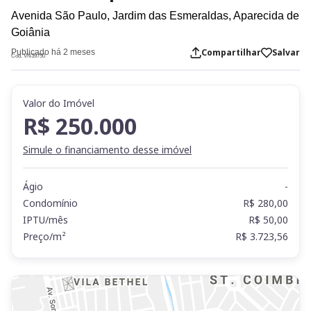
Avenida São Paulo,
Jardim das Esmeraldas,
Aparecida de
Goiânia
Compartilhar
Salvar
Publicado há 2 meses
Cod. VN39750
Valor do Imóvel
R$ 250.000
Simule o financiamento desse imóvel
Ágio
-
Condomínio
R$ 280,00
IPTU/mês
R$ 50,00
Preço/m²
R$ 3.723,56