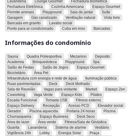
Lavanderia
Lounge Gourmet
Fechadura biométrica
Fechadura Eletrônica
Cozinha Americana
Espaço Gourmet
Área de Lazer completa, moderna, prédio novo!
Permite animais
Playground
Sala de jantar
Suíte
Garagem
Gás canalizado
Ventilação natural
Vista livre
O condomínio conta com mais de 2.000m² de lazer completo,
Bancada em granito
Lavabo social
Ponto para ar-condicionado
Cuba em inox
Bancadas
incluindo:
Informações do condomínio
Piscina com borda infinita, raia de 25m e prainha
Espaços gourmet e churrasqueiras
Sauna
Quadra Poliesportiva
Mezanino
Deposito
Academia
Brinquedoteca
Playground
Spa
Academia completa + espaço funcional e crossfit
Salão de Festas
Salão de Jogos
Espaço Gourmet
Bicicletário
Área Pet
Infraestrutura com energia e rede de água
Iluminação pública
Salão de festas climatizado
Ruas pavimentadas
Deck
Deck Molhado
Sala de Reunião
Vagas para visitante
Market
Espaço Zen
Brinquedoteca e playground
Coworking
Vaga Verde
Espaço Kids
Pilates
Escada Funcional
Tomada USB
Fitness externo
Espaço pet
Espaço Delivery
Recepção
Acesso PCD
Elevador social
Gerador
Piscina aquecida
Portaria 24 horas
Piscina
Churrasqueira
Espaço Business
Deck Seco
Coworking, mini mercado, lavanderia OMO e muito mais
Área de lazer
Área verde
Fitness/Sala de Ginástica
Guarita
Lavanderia
Sistema de alarme
Vestiário
Além disso, o prédio oferece segurança com biometria e
Vigilância 24h
Lobby
Energia Solar
Praça