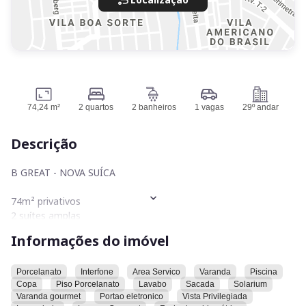
74,24 m²
2 quartos
2 banheiros
1 vagas
29º andar
Descrição
B GREAT - NOVA SUÍCA
74m² privativos
2 suítes amplas
Varanda gourmet com churrasqueira ecológica a carvão
Informações do imóvel
Cozinha integrada com bancada em granito
Piso em porcelanato acetinado 60x60
Fechadura eletrônica na entrada
Porcelanato
Interfone
Area Servico
Varanda
Piscina
Copa
Piso Porcelanato
Lavabo
Sacada
Solarium
Infraestrutura para ar-condicionado nos quartos e sala
Varanda gourmet
Portao eletronico
Vista Privilegiada
1 vaga de garagem