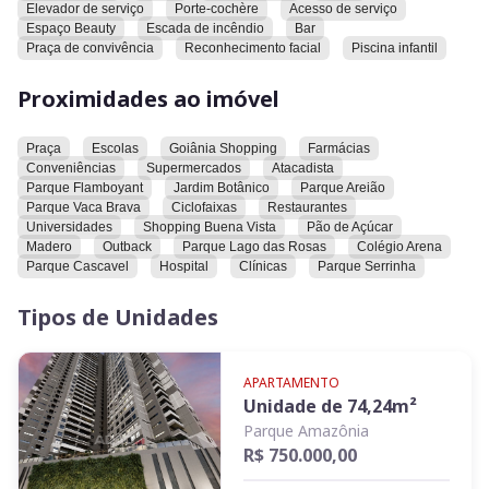
reconhecimento facial
Elevador de serviço
Porte-cochère
Acesso de serviço
Espaço Beauty
Escada de incêndio
Bar
Praça de convivência
Reconhecimento facial
Piscina infantil
Proximidades ao imóvel
Praça
Escolas
Goiânia Shopping
Farmácias
Conveniências
Supermercados
Atacadista
Parque Flamboyant
Jardim Botânico
Parque Areião
Parque Vaca Brava
Ciclofaixas
Restaurantes
Universidades
Shopping Buena Vista
Pão de Açúcar
Madero
Outback
Parque Lago das Rosas
Colégio Arena
Parque Cascavel
Hospital
Clínicas
Parque Serrinha
Tipos de Unidades
APARTAMENTO
Unidade de
74,24
m²
Parque Amazônia
R$ 750.000,00