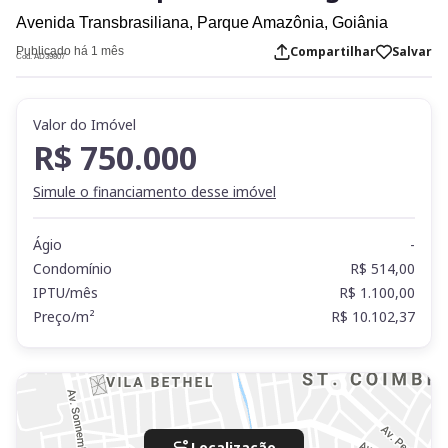
Avenida Transbrasiliana,
Parque Amazônia,
Goiânia
Compartilhar
Salvar
Publicado há 1 mês
Cod. AD39807
Valor do Imóvel
R$ 750.000
Simule o financiamento desse imóvel
Ágio
-
Condomínio
R$ 514,00
IPTU/mês
R$ 1.100,00
Preço/m²
R$ 10.102,37
Localização