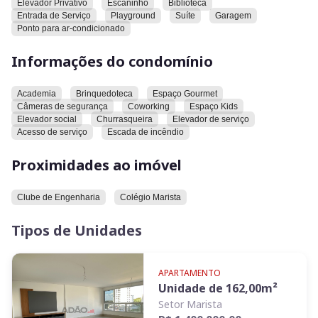
Elevador Privativo
Escaninho
Biblioteca
✅ Escaninho com aproximadamente 7 m²
Entrada de Serviço
Playground
Suíte
Garagem
🌟 O condomínio oferece área de lazer completa, segurança,
Ponto para ar-condicionado
conforto e toda a qualidade de vida que o Setor Marista
proporciona, próximo aos melhores restaurantes, escolas,
Informações do condomínio
supermercados e serviços da cidade.
Uma oportunidade única para quem busca um imóvel
Academia
Brinquedoteca
Espaço Gourmet
diferenciado, com espaço, privacidade e localização
Câmeras de segurança
Coworking
Espaço Kids
privilegiada.
Elevador social
Churrasqueira
Elevador de serviço
📲 Entre em contato e agende sua visita. Conheça de perto
Acesso de serviço
Escada de incêndio
este incrível garden no Leblon Marista e surpreenda-se! 🔑✨
Proximidades ao imóvel
Clube de Engenharia
Colégio Marista
Tipos de Unidades
APARTAMENTO
Unidade de
162,00
m²
Setor Marista