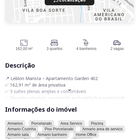
162,00 m²
3 quartos
4 banheiros
2 vagas
Descrição
📍 Leblon Marista – Apartamento Garden 402
✅ 162,91 m² de área privativa
✅ 3 suítes plenas amplas e confortáveis
✅ Elevador privativo, garantindo exclusividade e praticidade
✅ Excelente área garden, perfeita para receber amigos e
Informações do imóvel
desfrutar momentos especiais em família
✅ Rico em armários planejados, com ótimo aproveitamento
dos espaços
Armarios
Porcelanato
Area Servico
Piscina
Armario Cozinha
Piso Porcelanato
Armario area de servico
✅ Ambientes amplos, modernos e muito bem distribuídos
Armario sala
Armario banheiro
Home Office
✅ 2 vagas de garagem