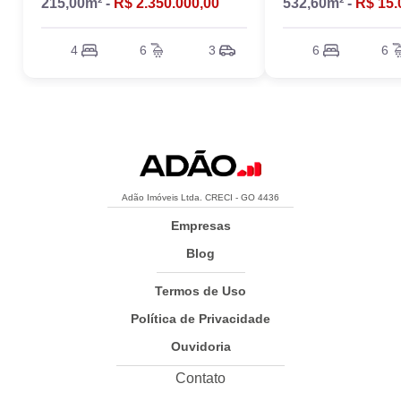
215,00m² -
R$ 2.350.000,00
532,60m² -
R$ 15.
4
6
3
6
6
Adão Imóveis Ltda. CRECI - GO 4436
Empresas
Blog
Termos de Uso
Política de Privacidade
Ouvidoria
Contato