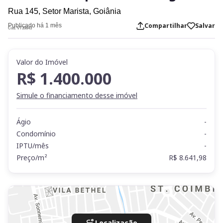
Rua 145,
Setor Marista,
Goiânia
Compartilhar
Salvar
Publicado há 1 mês
Cod. VT39843
Valor do Imóvel
R$ 1.400.000
Simule o financiamento desse imóvel
Ágio
-
Condomínio
-
IPTU/mês
-
Preço/m²
R$ 8.641,98
Localização