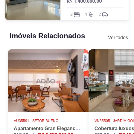
R$ 1.400.000,00
3
4
2
Imóveis Relacionados
Ver todos
AU35591 -
SETOR BUENO
VN35505 -
JARDIM GO
Apartamento Gran Elegance - 4 suites + Home Office