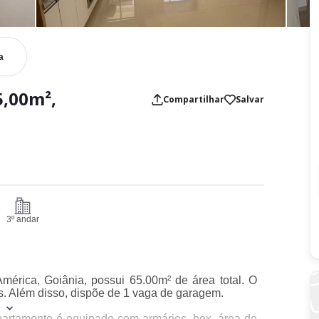
a
,00m²,
Compartilhar
Salvar
3º andar
América, Goiânia, possui 65.00m² de área total. O
os. Além disso, dispõe de 1 vaga de garagem.
partamento é equipado com armários, box, área de