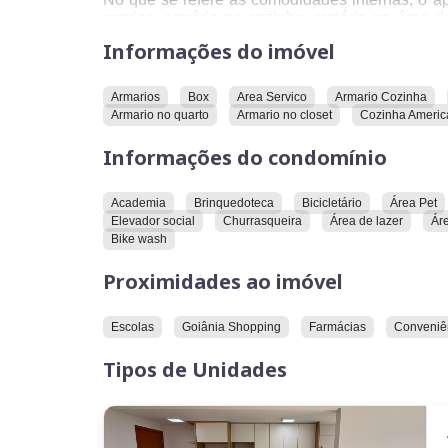
serviço, armário na cozinha, armário na área d
armário no closet e cozinha americana. A bancada
Informações do imóvel
O condomínio oferece uma série de característica
área pet, câmeras de segurança, coworking, ace
Armarios
Box
Area Servico
Armario Cozinha
churrasqueira, área de lazer, área verde, elevad
Armario no quarto
Armario no closet
Cozinha Ameri
Em relação à localização, o imóvel está pr
Informações do condomínio
conveniências, atacadista e clínicas.
Convidamos você a conhecer este imóvel e explo
Academia
Brinquedoteca
Bicicletário
Área Pet
Elevador social
Churrasqueira
Área de lazer
Ár
Bike wash
Proximidades ao imóvel
Escolas
Goiânia Shopping
Farmácias
Conveniê
Tipos de Unidades