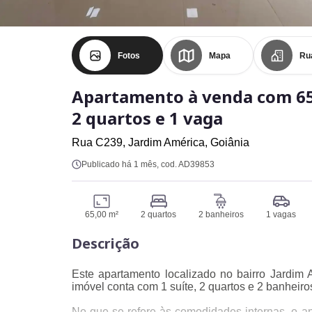
Fotos
Mapa
Ru
Apartamento à venda com 65
2 quartos e 1 vaga
Rua C239,
Jardim América,
Goiânia
Publicado há 1 mês
, cod. AD39853
65,00 m²
2 quartos
2 banheiros
1 vagas
Descrição
Este apartamento localizado no bairro Jardim 
imóvel conta com 1 suíte, 2 quartos e 2 banheir
No que se refere às comodidades internas, o a