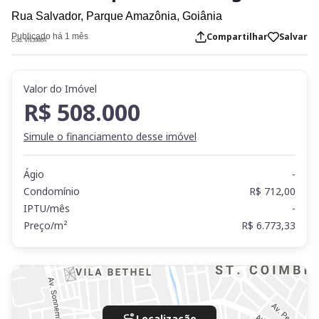
Rua Salvador,
Parque Amazônia,
Goiânia
Compartilhar
Salvar
Publicado há 1 mês
Cod. VN39864
Valor do Imóvel
R$ 508.000
Simule o financiamento desse imóvel
Ágio
-
Condomínio
R$ 712,00
IPTU/mês
-
Preço/m²
R$ 6.773,33
Localização