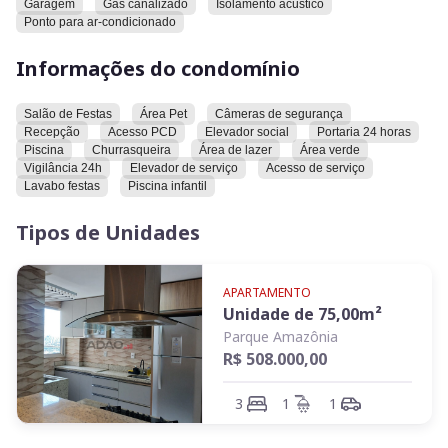
Garagem
Gás canalizado
Isolamento acústico
Ponto para ar-condicionado
O condomínio oferece excelente infraestrutura, com taxa
mensal de R$ 712,00, contemplando piscina adulto e infantil,
Informações do condomínio
2 salões de festas, área gourmet e portaria 24 horas.
Salão de Festas
Área Pet
Câmeras de segurança
Valor do investimento: R$ 508.000,00.
Recepção
Acesso PCD
Elevador social
Portaria 24 horas
Localização estratégica, a apenas 5 minutos do Parque
Piscina
Churrasqueira
Área de lazer
Área verde
Cascavel e 4 minutos do Buriti Shopping.
Vigilância 24h
Elevador de serviço
Acesso de serviço
Lavabo festas
Piscina infantil
Tipos de Unidades
APARTAMENTO
Unidade de
75,00
m²
Parque Amazônia
R$ 508.000,00
3
1
1