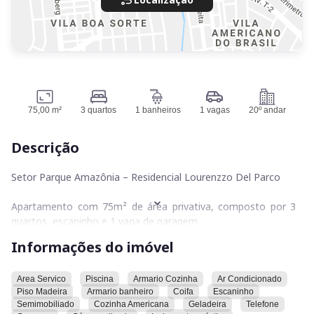
75,00 m²
3 quartos
1 banheiros
1 vagas
20º andar
Descrição
Setor Parque Amazônia – Residencial Lourenzzo Del Parco
Apartamento com 75m² de área privativa, composto por 3
quartos, escaninho e 1 vaga de garagem.
Localizado no 20º andar, com posição solar nascente.
Informações do imóvel
O imóvel foi totalmente reformado e conta com armários
planejados em todos os ambientes. Será entregue semi
Area Servico
Piscina
Armario Cozinha
Ar Condicionado
Piso Madeira
Armario banheiro
Coifa
Escaninho
mobiliado, incluindo ar-condicionado na suíte principal,
Semimobiliado
Cozinha Americana
Geladeira
Telefone
geladeira, forno, exaustor e cooktop.