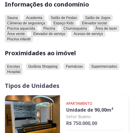
Informações do condomínio
espaço kids, um elevador social e um elevador de serviço.
Para o lazer, o condomínio dispõe de uma piscina aquecida,
uma piscina comum, uma churrasqueira, uma área de lazer e
Sauna
Academia
Salão de Festas
Salão de Jogos
uma área verde. Além disso, há uma piscina infantil e um
Câmeras de segurança
Espaço Kids
Elevador social
acesso de serviço.
Piscina aquecida
Piscina
Churrasqueira
Área de lazer
Área verde
Elevador de serviço
Acesso de serviço
Piscina infantil
O apartamento está próximo a várias conveniências. Há
escolas, o Goiânia Shopping, farmácias, supermercados e um
Proximidades ao imóvel
hospital nas proximidades.
Convidamos você a conhecer este imóvel.
Escolas
Goiânia Shopping
Farmácias
Supermercados
Hospital
Tipos de Unidades
APARTAMENTO
Unidade de
90,00
m²
Setor Bueno
R$ 750.000,00