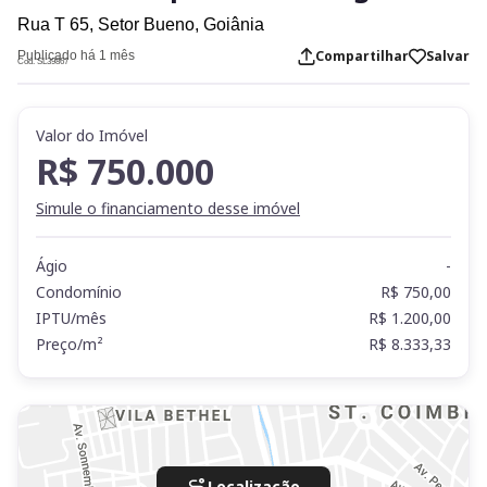
Rua T 65,
Setor Bueno,
Goiânia
Compartilhar
Salvar
Publicado há 1 mês
Cod. SL39867
Valor do Imóvel
R$ 750.000
Simule o financiamento desse imóvel
Ágio
-
Condomínio
R$ 750,00
IPTU/mês
R$ 1.200,00
Preço/m²
R$ 8.333,33
Localização