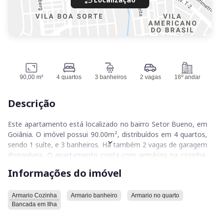
90,00 m²
4 quartos
3 banheiros
2 vagas
16º andar
Descrição
Este apartamento está localizado no bairro Setor Bueno, em
Goiânia. O imóvel possui 90.00m², distribuídos em 4 quartos,
sendo 1 suíte, e 3 banheiros. Há também 2 vagas de garagem
disponíveis. O apartamento conta com armários na cozinha,
nos banheiros e nos quartos, além de uma bancada em ilha.
Informações do imóvel
O condomínio oferece uma série de comodidades. Entre elas,
estão uma sauna, uma academia, um salão de festas e um
Armario Cozinha
Armario banheiro
Armario no quarto
Bancada em Ilha
salão de jogos. Para a segurança dos moradores, o
condomínio possui câmeras de segurança. Há também um