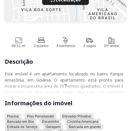
98,51 m²
3 quartos
4 banheiros
2 vagas
35º andar
Descrição
Este imóvel é um apartamento localizado no bairro Parque
Amazônia, em Goiânia. O apartamento está pronto para
morar e ocupa uma área de 70 metros quadrados. O imóvel é
composto por dois quartos, sendo uma suíte, um banheiro
social, sala de estar, sala de jantar, cozinha e área de serviço.
Informações do imóvel
O apartamento está no terceiro andar de um prédio que
possui elevador.
Piscina
Piso Porcelanato
Elevador Privativo
Bancada em Ilha
Escaninho
Cozinha Americana
O prédio onde o apartamento está situado conta com uma
Entrada de Serviço
Garagem
Bancada em granito
vaga de garagem por apartamento. O condomínio oferece