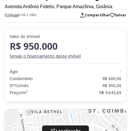
Avenida Antônio Fidelis,
Parque Amazônia,
Goiânia
Compartilhar
Salvar
Publicado há 1 mês
Cod. AT39868
Valor do Imóvel
R$ 950.000
Simule o financiamento desse imóvel
Ágio
-
Condomínio
R$ 600,00
IPTU/mês
R$ 900,00
Preço/m²
R$ 9.643,69
Localização