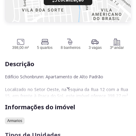
398,00 m²
5 quartos
8 banheiros
3 vagas
3º andar
Descrição
Edifício Schonbrunn: Apartamento de Alto Padrão
Localizado no Setor Oeste, na esquina da Rua 12 com a Rua
15, em frente à Praça do Sol, este imóvel oferece 398,27 m²
de área privativa em um andar exclusivo. O apartamento
Informações do imóvel
possui face nascente, ventilação cruzada e privacidade.
Localização
Armarios
Endereço abaixo à Praça do Sol.
Tipos de Unidades