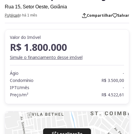
Rua 15,
Setor Oeste,
Goiânia
Compartilhar
Salvar
Publicado há 1 mês
Cod. AD39872
Valor do Imóvel
R$ 1.800.000
Simule o financiamento desse imóvel
Ágio
-
Condomínio
R$ 3.500,00
IPTU/mês
-
Preço/m²
R$ 4.522,61
Localização