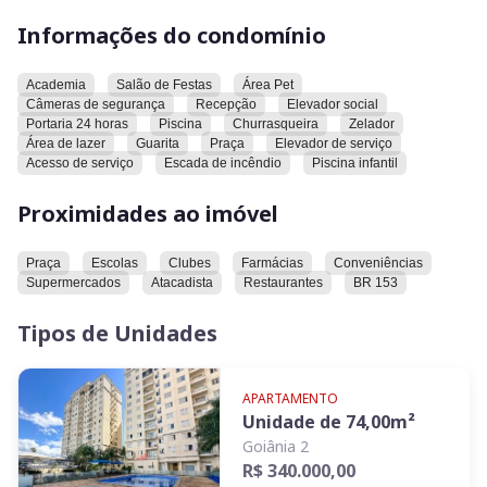
Informações do condomínio
O condomínio oferece uma série de características, incluindo
academia, salão de festas, área pet, câmeras de segurança,
recepção, elevador social, portaria 24 horas, piscina,
Academia
Salão de Festas
Área Pet
churrasqueira, zelador, área de lazer, guarita, praça, elevador
Câmeras de segurança
Recepção
Elevador social
Portaria 24 horas
Piscina
Churrasqueira
Zelador
de serviço, acesso de serviço, escada de incêndio e piscina
Área de lazer
Guarita
Praça
Elevador de serviço
infantil.
Acesso de serviço
Escada de incêndio
Piscina infantil
Em relação à localização, o imóvel está próximo a uma praça,
Proximidades ao imóvel
escolas, clubes, farmácias, conveniências, supermercados,
atacadista, restaurantes e a BR 153.
Praça
Escolas
Clubes
Farmácias
Conveniências
Supermercados
Atacadista
Restaurantes
BR 153
Convidamos você a conhecer este imóvel e verificar
pessoalmente todas as suas características e comodidades.
Tipos de Unidades
APARTAMENTO
Unidade de
74,00
m²
Goiânia 2
R$ 340.000,00