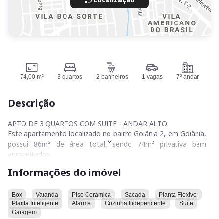
74,00 m²
3 quartos
2 banheiros
1 vagas
7º andar
Descrição
APTO DE 3 QUARTOS COM SUITE - ANDAR ALTO
Este apartamento localizado no bairro Goiânia 2, em Goiânia,
possui 86m² de área total, sendo 74m² privativa bem
aproveitados.
Informações do imóvel
O imóvel conta com 1 suíte, 3 quartos e 2 banheiros com box
. Além disso, dispõe de 1 vaga de garagem. Entre as
comodidades do apartamento com suíte, estão inclusas
Box
Varanda
Piso Ceramica
Sacada
Planta Flexivel
Planta Inteligente
Alarme
Cozinha Independente
Suíte
sacada com vista privilegiadas, piso de cerâmica, planta
Garagem
flexível e inteligente, cozinha independente.