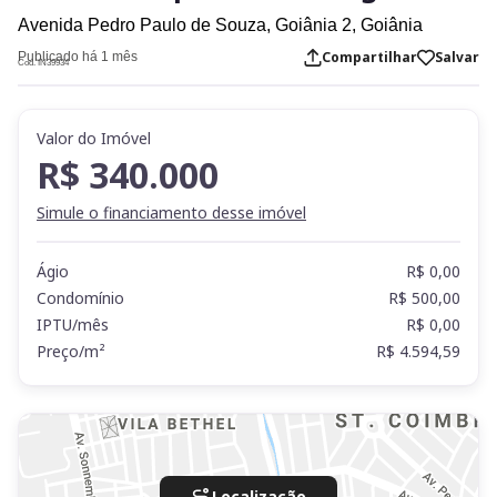
Avenida Pedro Paulo de Souza,
Goiânia 2,
Goiânia
Compartilhar
Salvar
Publicado há 1 mês
Cod. IN39934
Valor do Imóvel
R$ 340.000
Simule o financiamento desse imóvel
Ágio
R$ 0,00
Condomínio
R$ 500,00
IPTU/mês
R$ 0,00
Preço/m²
R$ 4.594,59
Localização