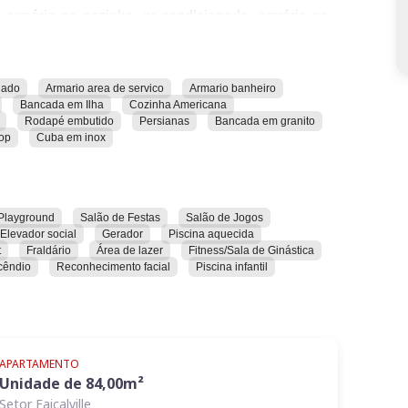
 armário na cozinha, ar condicionado, armário na
o quarto, portão eletrônico, fogão cooktop, bancada
suíte, garagem, gás canalizado, rodapé embutido,
ondicionado, preparação para forno/cooktop e cuba
nado
Armario area de servico
Armario banheiro
Bancada em Ilha
Cozinha Americana
demia, brinquedoteca, playground, salão de festas,
Rodapé embutido
Persianas
Bancada em granito
o, acesso para pessoas com deficiência, elevador
top
Cuba em inox
as, piscina, churrasqueira, internet, fraldário, área
de serviço, acesso de serviço, escada de incêndio,
rar todas as suas características e comodidades.
Playground
Salão de Festas
Salão de Jogos
Elevador social
Gerador
Piscina aquecida
t
Fraldário
Área de lazer
Fitness/Sala de Ginástica
cêndio
Reconhecimento facial
Piscina infantil
APARTAMENTO
Unidade de
84,00
m²
Setor Faiçalville