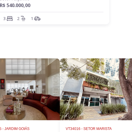
R$ 540.000,00
3
2
1
 -
JARDIM GOIÁS
VT34016 -
SETOR MARISTA