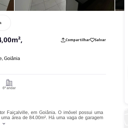
a
,00m²,
Compartilhar
Salvar
le,
Goiânia
6º andar
tor Faiçalville, em Goiânia. O imóvel possui uma
ando uma área de 84.00m². Há uma vaga de garagem