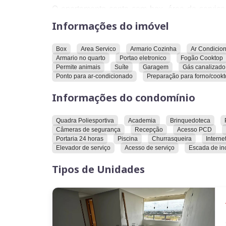
O apartamento conta com box, área de serviço,
área de serviço, armário no banheiro, armário n
Informações do imóvel
em ilha, cozinha americana, permite animais, 
persianas, bancada em granito, ponto para ar-c
em inox.
Box
Area Servico
Armario Cozinha
Ar Condicio
Armario no quarto
Portao eletronico
Fogão Cooktop
O condomínio oferece quadra poliesportiva, aca
Permite animais
Suíte
Garagem
Gás canalizado
salão de jogos, câmeras de segurança, recepçã
Ponto para ar-condicionado
Preparação para forno/cook
social, gerador, piscina aquecida, portaria 24 hor
de lazer, fitness/sala de ginástica, elevador 
Informações do condomínio
reconhecimento facial e piscina infantil.
Convidamos você a conhecer este imóvel e explo
Quadra Poliesportiva
Academia
Brinquedoteca
Câmeras de segurança
Recepção
Acesso PCD
Portaria 24 horas
Piscina
Churrasqueira
Interne
Elevador de serviço
Acesso de serviço
Escada de in
Tipos de Unidades