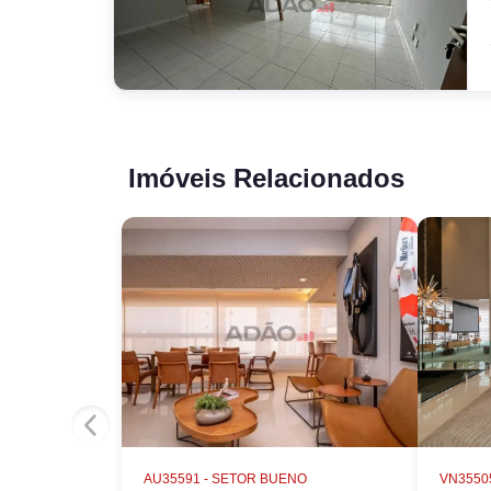
Imóveis Relacionados
AU35591 -
SETOR BUENO
VN35505