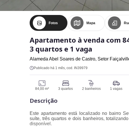
Fotos
Mapa
Ru
Apartamento à venda com 84
3 quartos e 1 vaga
Alameda Abel Soares de Castro,
Setor Faiçalvil
Publicado há 1 mês
, cod. IN39979
84,00 m²
3 quartos
2 banheiros
1 vagas
Descrição
Este apartamento está localizado no bairro Se
suíte, três quartos e dois banheiros, totaliz
disponível.