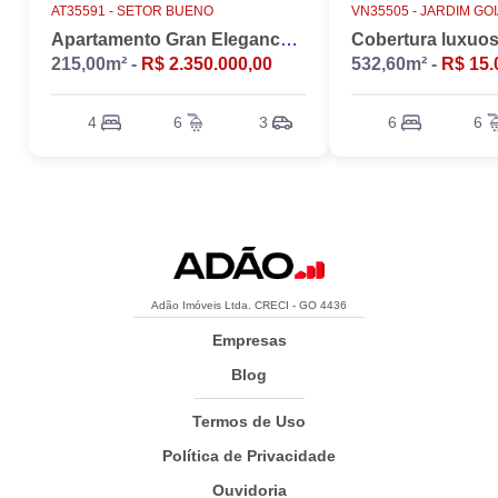
AT35591 -
SETOR BUENO
VN35505 -
JARDIM GO
Apartamento Gran Elegance - 4 suites + Home Office
215,00m² -
R$ 2.350.000,00
532,60m² -
R$ 15.
4
6
3
6
6
Adão Imóveis Ltda. CRECI - GO 4436
Empresas
Blog
Termos de Uso
Política de Privacidade
Ouvidoria