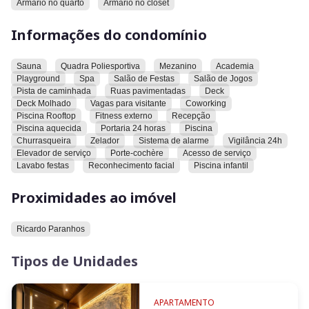
Armario no quarto
Armario no closet
incluindo sauna, quadra poliesportiva, mezanino, academia,
playground, spa, salão de festas, salão de jogos, pista de
Informações do condomínio
caminhada, ruas pavimentadas, deck, deck molhado, vagas
para visitantes, coworking, piscina no rooftop, fitness
externo, recepção, piscina aquecida, portaria 24 horas,
Sauna
Quadra Poliesportiva
Mezanino
Academia
Playground
Spa
Salão de Festas
Salão de Jogos
piscina, churrasqueira, zelador, sistema de alarme, vigilância
Pista de caminhada
Ruas pavimentadas
Deck
24h, elevador de serviço, porte-cochère, acesso de serviço,
Deck Molhado
Vagas para visitante
Coworking
lavabo para festas, reconhecimento facial e piscina infantil.
Piscina Rooftop
Fitness externo
Recepção
Piscina aquecida
Portaria 24 horas
Piscina
O imóvel está localizado próximo ao Ricardo Paranhos.
Churrasqueira
Zelador
Sistema de alarme
Vigilância 24h
Elevador de serviço
Porte-cochère
Acesso de serviço
Lavabo festas
Reconhecimento facial
Piscina infantil
Convidamos você a conhecer este imóvel e explorar todas as
suas características e comodidades.
Proximidades ao imóvel
Ricardo Paranhos
Tipos de Unidades
APARTAMENTO