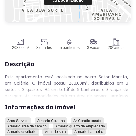
203,00 m²
3 quartos
5 banheiros
3 vagas
28º andar
Descrição
Este apartamento está localizado no bairro Setor Marista,
em Goiânia. O imóvel possui 203.00m², distribuídos em 3
suítes e 3 quartos. Há um total de 5 banheiros e 3 vagas de
garagem. As comodidades incluem área de serviço, armários
na cozinha, ar condicionado, armários na área de serviço,
Informações do imóvel
armários no quarto de empregada, armários no escritório,
armários na sala, armários no banheiro, armários nos quartos
e armários no closet.
Area Servico
Armario Cozinha
Ar Condicionado
Armario area de servico
Armario quarto de empregada
Armario escritorio
Armario sala
Armario banheiro
O condomínio oferece uma variedade de características,