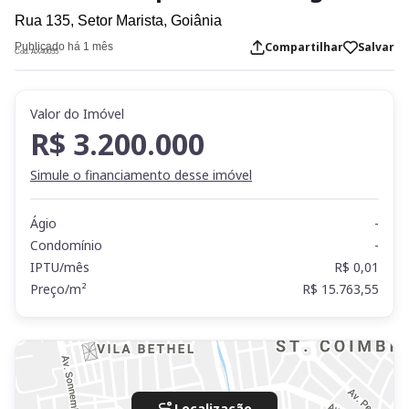
Rua 135,
Setor Marista,
Goiânia
Compartilhar
Salvar
Publicado há 1 mês
Cod. AX40055
Valor do Imóvel
R$ 3.200.000
Simule o financiamento desse imóvel
Ágio
-
Condomínio
-
IPTU/mês
R$ 0,01
Preço/m²
R$ 15.763,55
Localização