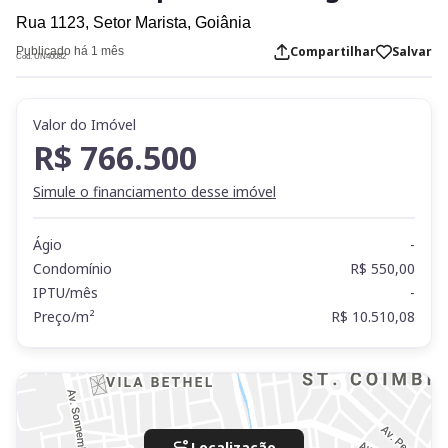
Rua 1123,
Setor Marista,
Goiânia
Compartilhar
Salvar
Publicado há 1 mês
Cod. UN40082
Valor do Imóvel
R$ 766.500
Simule o financiamento desse imóvel
Ágio
-
Condomínio
R$ 550,00
IPTU/mês
-
Preço/m²
R$ 10.510,08
Localização