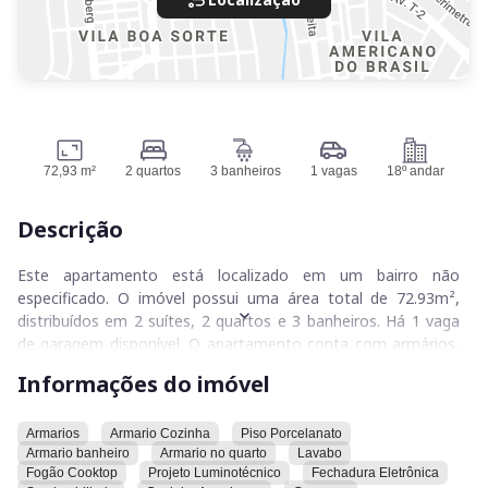
72,93 m²
2 quartos
3 banheiros
1 vagas
18º andar
Descrição
Este apartamento está localizado em um bairro não
especificado. O imóvel possui uma área total de 72.93m²,
distribuídos em 2 suítes, 2 quartos e 3 banheiros. Há 1 vaga
de garagem disponível. O apartamento conta com armários,
armário de cozinha, piso de porcelanato, armário de
Informações do imóvel
banheiro, armário no quarto, lavabo, fogão cooktop, projeto
luminotécnico e fechadura eletrônica. O imóvel é
semimobiliado e possui uma cozinha americana. A bancada é
Armarios
Armario Cozinha
Piso Porcelanato
Armario banheiro
Armario no quarto
Lavabo
de granito e há um ponto para instalação de ar-condicionado.
Fogão Cooktop
Projeto Luminotécnico
Fechadura Eletrônica