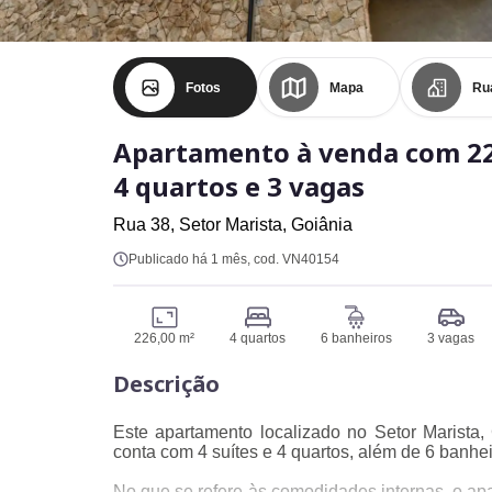
Fotos
Mapa
Ru
Apartamento à venda com 2
4 quartos e 3 vagas
Rua 38,
Setor Marista,
Goiânia
Publicado há 1 mês
, cod. VN40154
226,00 m²
4 quartos
6 banheiros
3 vagas
Descrição
Este apartamento localizado no Setor Marista,
conta com 4 suítes e 4 quartos, além de 6 banh
No que se refere às comodidades internas, o ap