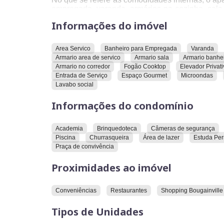
empregada, varanda, armários na cozinha, sala, 
porcelanato. A cozinha é equipada com fogão
Informações do imóvel
microondas disponível. O imóvel possui elevador
espaço gourmet e kits de personalização. Além 
social.
Area Servico
Banheiro para Empregada
Varanda
Armario area de servico
Armario sala
Armario banhe
O condomínio oferece uma série de recursos,
Armario no corredor
Fogão Cooktop
Elevador Privati
segurança e deck molhado. Há vagas para visita
Entrada de Serviço
Espaço Gourmet
Microondas
área de lazer é ampla e o condomínio estuda pe
Lavabo social
serviço, escada de incêndio e uma praça de con
Informações do condomínio
Em termos de localização, o apartamento está p
Shopping Bougainville, ao Colégio Marista, à Esc
Academia
Brinquedoteca
Câmeras de segurança
Convidamos você a conhecer este imóvel e explor
Piscina
Churrasqueira
Área de lazer
Estuda Pe
Praça de convivência
Proximidades ao imóvel
Conveniências
Restaurantes
Shopping Bougainville
Tipos de Unidades