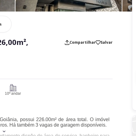
a
26,00m²,
Compartilhar
Salvar
10º andar
 Goiânia, possui 226.00m² de área total. O imóvel
eiros. Há também 3 vagas de garagem disponíveis.
artamento dispõe de área de serviço, banheiro para