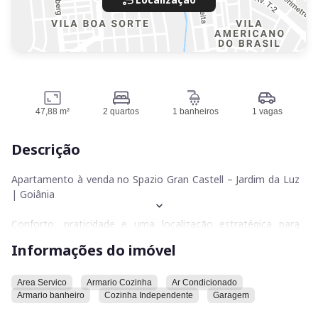
47,88 m²
2 quartos
1 banheiros
1 vagas
Descrição
Apartamento à venda no Spazio Gran Castell – Jardim da Luz
| Goiânia
Conforto, praticidade e uma localização estratégica para
você viver bem!
Informações do imóvel
Apartamento com 47,88 m², reformado, composto por:
02 quartos
Area Servico
Armario Cozinha
Ar Condicionado
Armario banheiro
Cozinha Independente
Garagem
01 banheiro com armário
Sala para dois ambientes (estar e jantar)