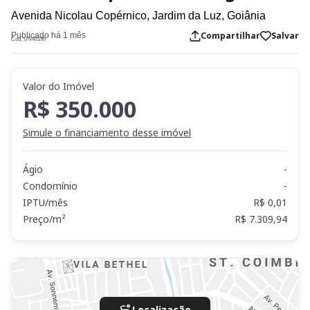
Avenida Nicolau Copérnico,
Jardim da Luz,
Goiânia
Compartilhar
Salvar
Publicado há 1 mês
Cod. UN40190
Valor do Imóvel
R$ 350.000
Simule o financiamento desse imóvel
Ágio
-
Condomínio
-
IPTU/mês
R$ 0,01
Preço/m²
R$ 7.309,94
Localização