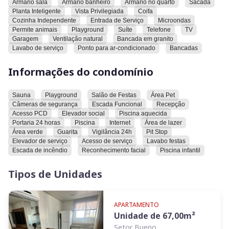
Armario sala
Armario banheiro
Armario no quarto
Sacada
quarto e nos banheiros, oferecendo praticidade e excelente
Planta Inteligente
Vista Privilegiada
Coifa
aproveitamento dos espaços. Conta com ar-condicionado em
Cozinha Independente
Entrada de Serviço
Microondas
todos os ambientes, garantindo conforto em qualquer época
Permite animais
Playground
Suíte
Telefone
TV
do ano, além de uma varanda. A área de serviço é separada
Garagem
Ventilação natural
Bancada em granito
Lavabo de serviço
Ponto para ar-condicionado
Bancadas
da cozinha, proporcionando mais organização e
funcionalidade ao dia a dia. O imóvel será entregue
Informações do condomínio
totalmente mobiliado, incluindo ar-condicionado, geladeira,
mesa de jantar, TV LED, sofá, cortinas, fogão, coifa, micro-
ondas e máquina de lavar, estando pronto para morar com
Sauna
Playground
Salão de Festas
Área Pet
todo o conforto e praticidade
Câmeras de segurança
Escada Funcional
Recepção
Acesso PCD
Elevador social
Piscina aquecida
Portaria 24 horas
Piscina
Internet
Área de lazer
O condomínio possui taxa mensal de R$ 900,00, já incluindo:
Área verde
Guarita
Vigilância 24h
Pit Stop
elevadores, piscina adulto e infantil aquecidas, salão de
Elevador de serviço
Acesso de serviço
Lavabo festas
festas, espaço gourmet e portaria 24 horas.
Escada de incêndio
Reconhecimento facial
Piscina infantil
Valor do investimento: R$: 520.000,00
Tipos de Unidades
Localização privilegiada, a poucos minutos do Parque Vaca
Brava e ao lado da Praça T-25.
APARTAMENTO
Unidade de
67,00
m²
Setor Bueno