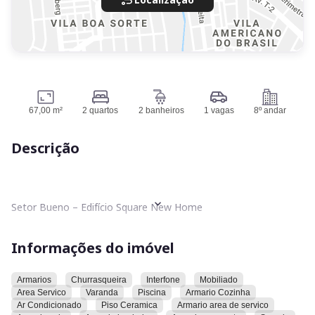
67,00 m²
2 quartos
2 banheiros
1 vagas
8º andar
Descrição
Setor Bueno – Edifício Square New Home
Apartamento com 67m² de área privativa, composto por 2
Informações do imóvel
suítes, além de 1 vaga de garagem coberta.
Localizado em 8º andar com posição Nascente.
Armarios
Churrasqueira
Interfone
Mobiliado
Area Servico
Varanda
Piscina
Armario Cozinha
Ar Condicionado
Piso Ceramica
Armario area de servico
O apartamento se destaca pelos armários planejados no