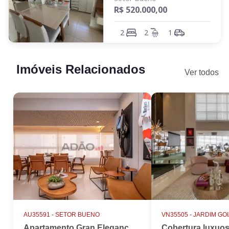
R$ 520.000,00
2
2
1
Imóveis Relacionados
Ver todos
AU35591 -
SETOR BUENO
VN35505 -
JARDIM GO
Apartamento Gran Elegance - 4 suites + Home Office