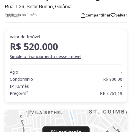
Rua T 36,
Setor Bueno,
Goiânia
Compartilhar
Salvar
Publicado há 1 mês
Cod. VN40251
Valor do Imóvel
R$ 520.000
Simule o financiamento desse imóvel
Ágio
-
Condomínio
R$ 900,00
IPTU/mês
-
Preço/m²
R$ 7.761,19
Localização