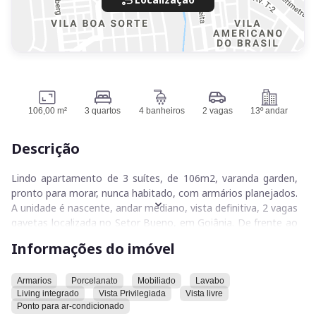
106,00 m²
3 quartos
4 banheiros
2 vagas
13º andar
Descrição
Lindo apartamento de 3 suítes, de 106m2, varanda garden,
pronto para morar, nunca habitado, com armários planejados.
A unidade é nascente, andar mediano, vista definitiva, 2 vagas
gavetas localizada no Setor Bueno, em Goiânia. De frente ao
Shopping Buena Vista, ao lado do Parque Vaca Brava e perto
Informações do imóvel
dos melhores colégios de Goiânia.
Entre entre os diversos pontos de interesse, estão a praça da
Armarios
Porcelanato
Mobiliado
Lavabo
Living integrado
Vista Privilegiada
Vista livre
T-25, escolas, o Goiânia Shopping, clubes, farmácias, lojas de
Ponto para ar-condicionado
conveniência, supermercados e atacadistas. Além disso, o