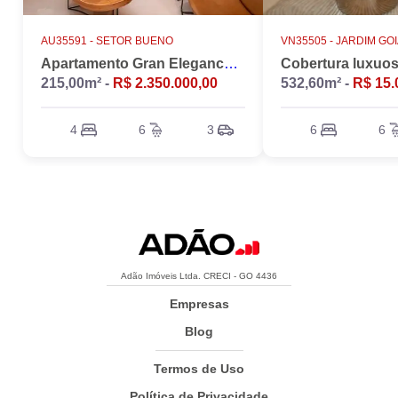
AU35591 -
SETOR BUENO
VN35505 -
JARDIM GO
Apartamento Gran Elegance - 4 suites + Home Office
215,00m² -
R$ 2.350.000,00
532,60m² -
R$ 15.
4
6
3
6
6
Adão Imóveis Ltda. CRECI - GO 4436
Empresas
Blog
Termos de Uso
Política de Privacidade