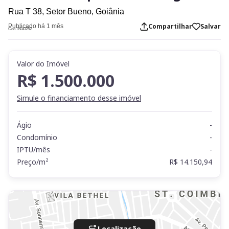
Rua T 38,
Setor Bueno,
Goiânia
Compartilhar
Salvar
Publicado há 1 mês
Cod. IN40252
Valor do Imóvel
R$ 1.500.000
Simule o financiamento desse imóvel
Ágio
-
Condomínio
-
IPTU/mês
-
Preço/m²
R$ 14.150,94
Localização