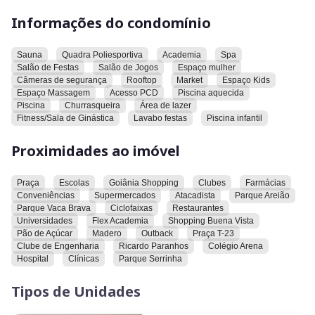
Parque Areião e o Parque Vaca Brava também estão nas
Informações do condomínio
proximidades. A região conta com ciclofaixas, restaurantes,
universidades e a Flex Academia, supermercado Pão de
Açúcar, o restaurante Madero e o Outback também estão
Sauna
Quadra Poliesportiva
Academia
Spa
localizados nas proximidades. A Praça T-23, o Clube de
Salão de Festas
Salão de Jogos
Espaço mulher
Câmeras de segurança
Rooftop
Market
Espaço Kids
Engenharia, a Avenida Ricardo Paranhos, o Colégio Arena,
Espaço Massagem
Acesso PCD
Piscina aquecida
hospitais e clínicas também estão próximos ao imóvel. O
Piscina
Churrasqueira
Área de lazer
Parque Serrinha é outro ponto de interesse que está
Fitness/Sala de Ginástica
Lavabo festas
Piscina infantil
localizado perto do apartamento.
Proximidades ao imóvel
O condomínio possui área de lazer completa, piscina adulto,
infantil, deck molhado, sauna, área gourmet, brinquedoteca,
Praça
Escolas
Goiânia Shopping
Clubes
Farmácias
playground, academiaa equipada, lindíssmo salão de festas
Conveniências
Supermercados
Atacadista
Parque Areião
no rooftop, salão de jogos e muito mais.
Parque Vaca Brava
Ciclofaixas
Restaurantes
Universidades
Flex Academia
Shopping Buena Vista
Convidamos você a conhecer este imóvel. Esta é uma
Pão de Açúcar
Madero
Outback
Praça T-23
oportunidade para morar em uma localização privilegiada,
Clube de Engenharia
Ricardo Paranhos
Colégio Arena
Hospital
Clínicas
Parque Serrinha
com fácil acesso a uma variedade de serviços e comodidades.
Tipos de Unidades