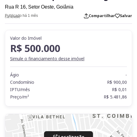
Rua R 16,
Setor Oeste,
Goiânia
Compartilhar
Salvar
Publicado há 1 mês
Cod. AU40341
Valor do Imóvel
R$ 500.000
Simule o financiamento desse imóvel
Ágio
-
Condomínio
R$ 900,00
IPTU/mês
R$ 0,01
Preço/m²
R$ 5.481,86
Localização