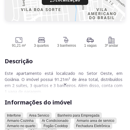
91,21 m²
3 quartos
3 banheiros
1 vagas
3º andar
Descrição
Este apartamento está localizado no Setor Oeste, em
Goiânia. O imóvel possui 91.21m² de área total, distribuídos
em 2 suítes, 3 quartos e 3 banheiros. Além disso, conta com
1 vaga de garagem.
Informações do imóvel
Já reformado, onde foi feita substituição de fiações tanto de
iluminação quanto dos chuveiros, acrescentadas diversas
tomadas, parte hidráulica também já refeita, banheiros
Interfone
Area Servico
Banheiro para Empregada
Armario Cozinha
Ar Condicionado
Armario area de servico
prontos com porcelanato, restante do apartamento com
Armario no quarto
Fogão Cooktop
Fechadura Eletrônica
piso preparado para piso laminado.