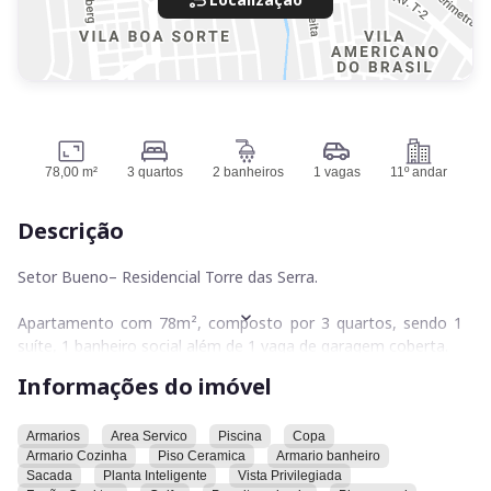
78,00 m²
3 quartos
2 banheiros
1 vagas
11º andar
Descrição
Setor Bueno– Residencial Torre das Serra.
Apartamento com 78m², composto por 3 quartos, sendo 1
suíte, 1 banheiro social além de 1 vaga de garagem coberta.
Informações do imóvel
Localizado no 11º andar, com posição solar nascente.
O imóvel conta com armários planejados na cozinha e nos
Armarios
Area Servico
Piscina
Copa
Armario Cozinha
Piso Ceramica
Armario banheiro
banheiros, oferecendo praticidade e melhor aproveitamento
Sacada
Planta Inteligente
Vista Privilegiada
dos espaços. A cozinha é separada da sala, ideal para quem