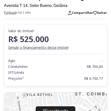
Avenida T 14,
Setor Bueno,
Goiânia
Compartilhar
Salvar
Publicado há 1 mês
Cod. VN40372
Valor do Imóvel
R$ 525.000
Simule o financiamento desse imóvel
Ágio
-
Condomínio
R$ 700,00
IPTU/mês
-
Preço/m²
R$ 6.730,77
Localização