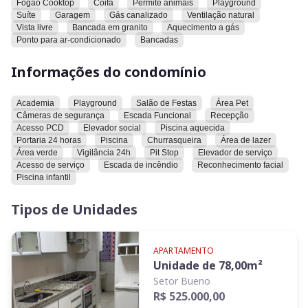
Fogão Cooktop
Coifa
Permite animais
Playground
prefere ambientes independentes e mais privacidade no dia a
Suíte
Garagem
Gás canalizado
Ventilação natural
dia. A planta é funcional, com ambientes bem distribuídos,
Vista livre
Bancada em granito
Aquecimento a gás
garantindo conforto para toda a família. Um apartamento
Ponto para ar-condicionado
Bancadas
perfeito para quem busca qualidade de vida, boa ventilação,
iluminação natural e uma vista privilegiada.
Informações do condomínio
O condomínio possui excelente infraestrutura, com taxa
Academia
Playground
Salão de Festas
Área Pet
mensal de R$ 700,00, incluindo: 2 elevadores, salão de festas
Câmeras de segurança
Escada Funcional
Recepção
todo equipado, sala de jogos, portaria 24 horas, academia,
Acesso PCD
Elevador social
Piscina aquecida
piscina adulto e infantil e área gourmet.
Portaria 24 horas
Piscina
Churrasqueira
Área de lazer
Área verde
Vigilância 24h
Pit Stop
Elevador de serviço
Acesso de serviço
Escada de incêndio
Reconhecimento facial
valor do investimento: 525.000,00
Piscina infantil
Localização privilegiada, próximo ao Vaca Brava e Parque
Tipos de Unidades
Areião.
APARTAMENTO
Unidade de
78,00
m²
Setor Bueno
R$ 525.000,00