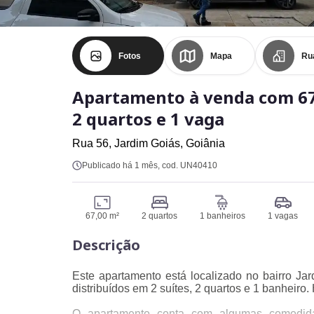
Fotos
Mapa
Ru
Apartamento à venda com 67
2 quartos e 1 vaga
Rua 56,
Jardim Goiás,
Goiânia
Publicado há 1 mês
, cod. UN40410
67,00 m²
2 quartos
1 banheiros
1 vagas
Descrição
Este apartamento está localizado no bairro Ja
distribuídos em 2 suítes, 2 quartos e 1 banheir
O apartamento conta com algumas comodidad