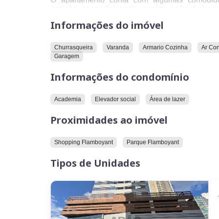
cozinha, ar condicionado, armário no banheiro e
Informações do imóvel
O condomínio onde o apartamento está situado of
Em relação à localização, o imóvel está próxim
Churrasqueira
Varanda
Armario Cozinha
Ar Co
Garagem
Convidamos você a conhecer este imóvel.
Informações do condomínio
Academia
Elevador social
Área de lazer
Proximidades ao imóvel
Shopping Flamboyant
Parque Flamboyant
Tipos de Unidades