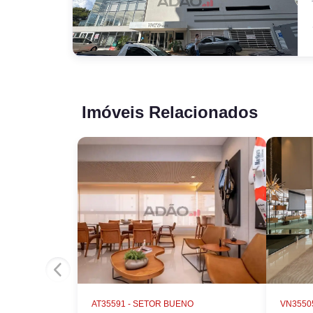
Imóveis Relacionados
AT35591 -
SETOR BUENO
VN35505