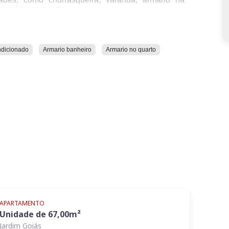
 armário no quarto.
erece academia, elevador social e área de lazer.
o ao shopping Flamboyant e ao parque Flamboyant.
ndicionado
Armario banheiro
Armario no quarto
APARTAMENTO
Unidade de
67,00
m²
Jardim Goiás