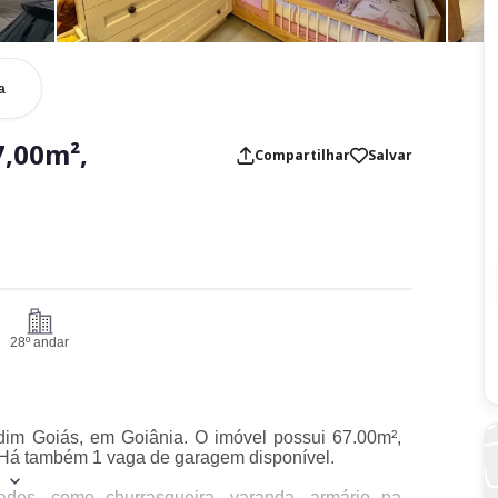
a
,00m²,
Compartilhar
Salvar
28º andar
rdim Goiás, em Goiânia. O imóvel possui 67.00m²,
o. Há também 1 vaga de garagem disponível.
es, como churrasqueira, varanda, armário na